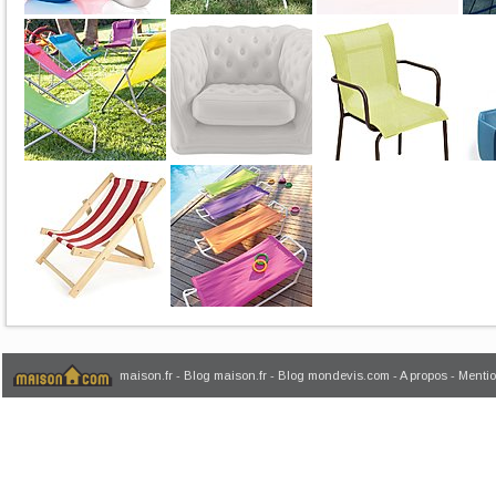
maison.fr
-
Blog maison.fr
-
Blog mondevis.com
-
A propos
-
Mentio