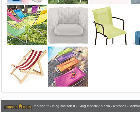
maison.fr
-
Blog maison.fr
-
Blog mondevis.com
-
A propos
-
Mentio