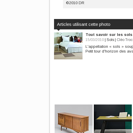
©2010 DR
Articles utilisant cette photo
Tout savoir sur les sol
15/03/2010
|
Sols
|
Cléo Tro
L'appellation « sols » soup
Petit tour d'horizon des a