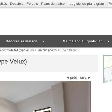
lités
Dossiers
Forums
Plans de maison
Logiciel de plans gratuit
Décorer sa maison
Ma maison au quotidien
fenêtres de toit (type Velux)
Galerie photos
Photo 13 sur 31
type Velux)
◄ préc.
|
suiv. ►