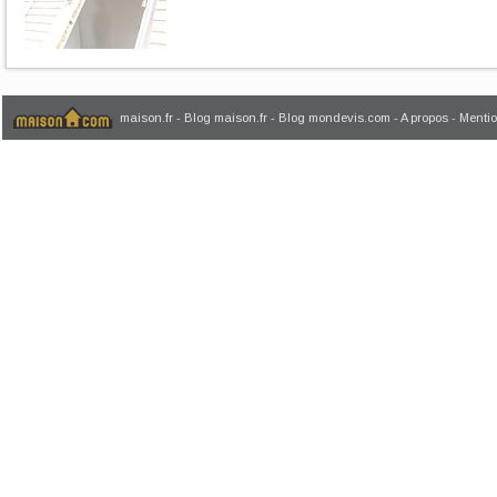
maison.fr
-
Blog maison.fr
-
Blog mondevis.com
-
A propos
-
Mentio