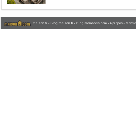
maison.fr
-
Blog maison.fr
-
Blog mondevis.com
-
A propos
-
Mentio