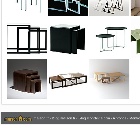
maison.fr
-
Blog maison.fr
-
Blog mondevis.com
-
A propos
-
Mentio