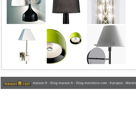
maison.fr
-
Blog maison.fr
-
Blog mondevis.com
-
A propos
-
Mentio