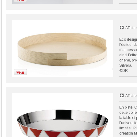
Affiche
Eco design.
l’éditeur 
d’accessoi
ainsi l’off
chêne, pri
Silvera.
©DR
Affiche
En piste. C
cette coll
la table e
l’univers f
limitée ! 
création M