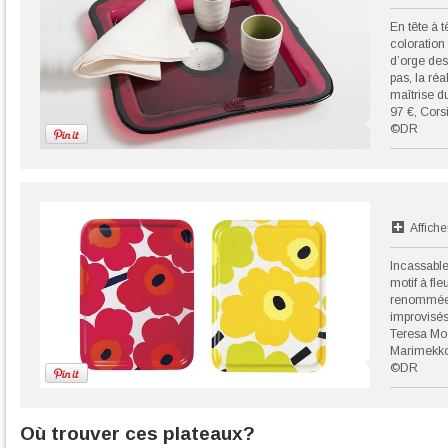
En tête à 
coloration
d’orge des
pas, la ré
maîtrise du
97 €, Cors
©DR
Affiche
Incassable 
motif à fle
renommée d
improvisés
Teresa Mo
Marimekko
©DR
Où trouver ces plateaux?