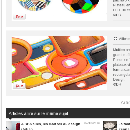
patchwork,
Plateau en
D, D. 38 c
©DR
Affiche
Multicolor
grand maît
Pesce en 1
plateaux vi
format car
rectangula
Design.
©DR
Arti
Articles à lire sur le même sujet
04/10/2016
A Bruxelles, les maîtres du design
La fan
italien
Zeppel