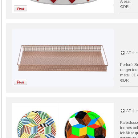
Alessi.
©DR
Affiche
Perforé. Su
ranger tou
métal, 31 
©DR
Affiche
Kaléidosco
formes col
Ich&Kar qu