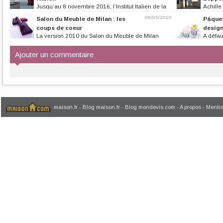
Jusqu’au 8 novembre 2016, l’Institut Italien de la
Achille
Culture accueille une...
tout début de Flos
09/05/2010
Salon du Meuble de Milan : les
Pâques
coups de coeur
design
La version 2010 du Salon du Meuble de Milan
A défaut
s’affiche comme un bon cru. Grosse...
voyons... On mise 
Ajouter un commentaire
maison.fr
-
Blog maison.fr
-
Blog mondevis.com
-
A propos
-
Mentio