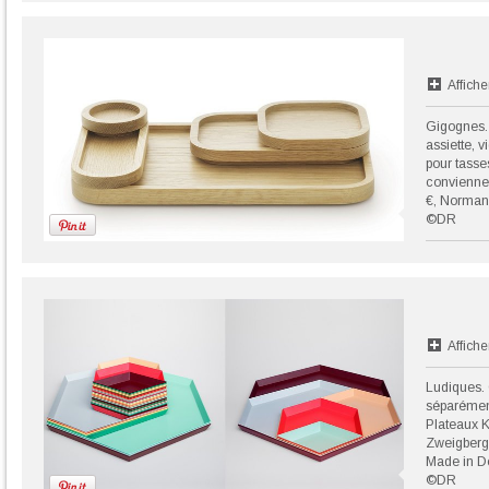
Affiche
Gigognes. 
assiette, 
pour tasse
conviennen
€, Norman
©DR
Affiche
Ludiques. 
séparément
Plateaux K
Zweigbergk
Made in D
©DR