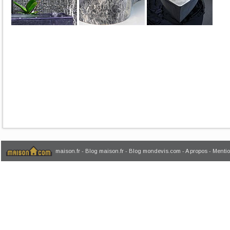
maison.fr
-
Blog maison.fr
-
Blog mondevis.com
-
A propos
-
Mentio