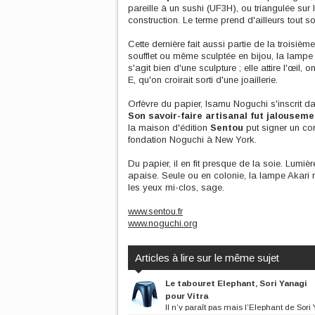
pareille à un sushi (UF3H), ou triangulée sur 
construction. Le terme prend d'ailleurs tout
Cette dernière fait aussi partie de la troisièm
soufflet ou même sculptée en bijou, la lampe 
s'agit bien d'une sculpture ; elle attire l'œil,
E, qu'on croirait sorti d'une joaillerie.
Orfèvre du papier, Isamu Noguchi s'inscrit d
Son savoir-faire artisanal fut jalousem
la maison d'édition
Sentou
put signer un con
fondation Noguchi à New York.
Du papier, il en fit presque de la soie. Lumiè
apaise. Seule ou en colonie, la lampe Akari r
les yeux mi-clos, sage.
www.sentou.fr
www.noguchi.org
Articles à lire sur le même sujet
Le tabouret Elephant, Sori Yanagi
pour Vitra
Il n’y paraît pas mais l’Elephant de Sori