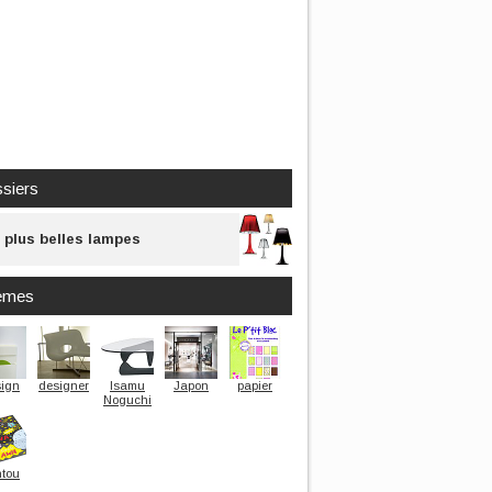
siers
 plus belles lampes
èmes
ign
designer
Isamu
Japon
papier
Noguchi
tou