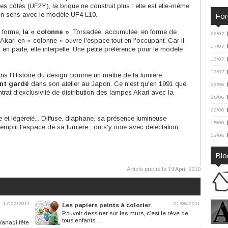
les côtés (UF2Y), la brique ne construit plus : elle est elle-même
 son sens avec le modèle UF4 L10.
Fo
e forme,
la « colonne »
. Torsadée, accumulée, en forme de
26/07
Akari en « colonne » ouvre l'espace tout en l'occupant. Car il
17/07
 on en parle, elle interpelle. Une petite préférence pour le modèle
13/07
12/07
ans l'Histoire du design comme un maître de la lumière.
ent gardé
dans son atelier au Japon. Ce n'est qu'en 1991 que
26/06
trat d'exclusivité de distribution des lampes Akari avec la
25/06
22/06
re et légèreté... Diffuse, diaphane, sa présence lumineuse
15/06
emplit l'espace de sa lumière ; on s'y noie avec délectation,
08/06
Blo
Article publié le 19 April 2010
17/03/2011
01/06/2011
Les papiers peints à colorier
Pouvoir dessiner sur les murs, c'est le rêve de
tous enfants....
 Yanagi fête