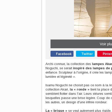
Voir pl
Facebook
Twitter
Pinte
Archi-connue, la collection des
lampes Akar
Noguchi, se serait
inspiré des lampes de
enfance. Sculpteur à l'origine, il crée les lam
lumière et légèreté ».
Isamu Noguchi ne choisit pas ce nom à la lé
collection Akari,
la « ronde »
tient la place 
semblent flotter dans l'air. Leurs striures se
lesquelles passe une brise légère. Coup de cœ
les autres, un design d'une infinie rondeur.
La « brique »
se veut autrement plus rigide,