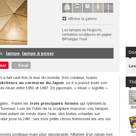
Afficher la galerie
Les lampes de Noguchi,
véritables sculptures en papier
©Philippe Tinel
Dos
us :
lampe
,
lampe à poser
rest
Email
Les
i
a fait cent fois le tour du monde. Son créateur, Isamu
Th
 pêcheurs au cormoran du Japon
, où il a passé toute son
pes Akari entre 1951 et 1987. En japonais, « Akari » signifie «
gère... Parmi les
trois principales formes
qui rythment la
des
d'honneur. Loin de l'idée de la sculpture massive, ces lampes
mblent autant de ronds dans l'eau, des bulles volantes sur
ur pour la 24N : ses trois petits choux frémissent les uns sur
Sen
 moins poétique mais plus structurante. Affublée d'un ruban noir,