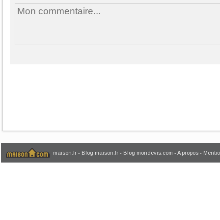
maison.fr
-
Blog maison.fr
-
Blog mondevis.com
-
A propos
-
Mentio