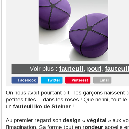
Voir plus :
fauteuil
,
pouf
,
fauteui
Facebook
Twitter
Pinterest
Email
On nous avait pourtant dit : les garçons naissent 
petites filles… dans les roses ! Que nenni, tout le
un
fauteuil Iko de Steiner
!
Au premier regard son
design « végétal »
aux vol
l’imagination. Sa forme tout en
rondeur
appelle en