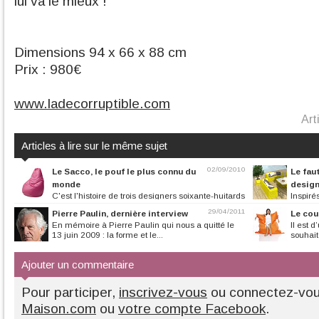
lui va le mieux !
Dimensions 94 x 66 x 88 cm
Prix : 980€
www.ladecorruptible.com
Art
Articles à lire sur le même sujet
02/09/2010
Le Sacco, le pouf le plus connu du
Le fau
monde
design
C'est l'histoire de trois designers soixante-huitards
Inspiré
: Piero Gatti, Cesare...
et Sébastien Leri
29/04/2011
Pierre Paulin, dernière interview
Le cou
En mémoire à Pierre Paulin qui nous a quitté le
Il est d
13 juin 2009 : la forme et le...
souhait 
Ajouter un commentaire
Pour participer,
inscrivez-vous
ou connectez-vo
Maison.com
ou
votre compte Facebook
.