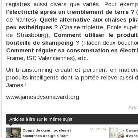
registres aussi divers que variés. Pour exem
l’électricité après un tremblement de terre ?
(
de Nantes),
Quelle alternative aux chaises pli
peu esthétiques ?
(Chaise triplette, Ecole supé
de Strasbourg),
Comment utiliser le produi
bouteille de shampoing ?
(Flacon deux bouchon
Comment réguler sa consommation en électric
Frame, ISD Valenciennes), etc.
Un brainstorming créatif et pertinent en mati
produits intelligents dont la portée relève aussi 
James !
www.jamesdysonaward.org
Arti
Articles à lire sur le même sujet
08/12/2014
Coups de cœur : poêles et
Campa,
cheminées design à 360°
d’exce