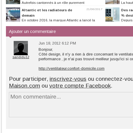
Autrefois cantonnés à un rôle purement
La haut
fonctionnel, les poêles et cheminées...
radiateur. C’est la
21/06/2017
Altantic et les radiateurs de
Des ra
demain
% des
En octobre 2016, la marque Atlantic a lancé la
Depuis
première édition du Concours...
deviennent plus p
Ajouter un commentaire
Jun 18, 2012 6:12 PM
Bonjour,
Côté design, il n'y a rien à dire concernant le ventilat
sandidu12
performance , je n'ai pas trouvé meilleur jusqu'ici si o
http://ventilateur.confort-domicile.com
Pour participer,
inscrivez-vous
ou connectez-vo
Maison.com
ou
votre compte Facebook
.