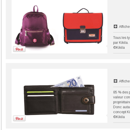
Affiche
Tous les t
par Kikila.
©Kikila
Affiche
85 % des p
valeur con
propriétair
Donc autan
concept Ki
©Kikila