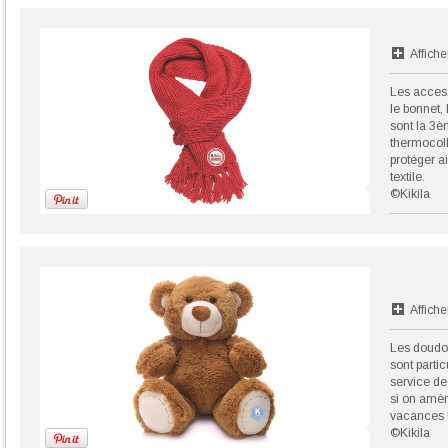
Affiche
Les acces
le bonnet, 
sont la 3è
thermocoll
protéger ai
textile.
©Kikila
Affiche
Les doudou
sont parti
service de
si on amè
vacances 
©Kikila