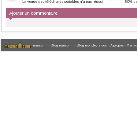
La vogue des téléphones portables n’a pas réussi
80% des
à décrocher les téléphones...
Dans ces condition
Ajouter un commentaire
maison.fr
-
Blog maison.fr
-
Blog mondevis.com
-
A propos
-
Mentio