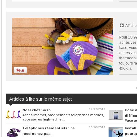
Affiche
Pour 18,99
adhésives
base, vous
adhésives 
thermocoll
toujours ra
©Kikila
Articles à lire sur le même sujet
14/12/2012
Noël chez Sosh
Pose d
Accès Internet, abonnements téléphones mobiles,
diffic
accessoires high-tech et...
Face a
France, installer
13/10/2012
Téléphones résidentiels : ne
Instal
raccrochez pas !
pourqu