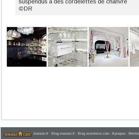
suspendus à des cordelettes de chanvre
©DR
maison.fr
-
Blog maison.fr
-
Blog mondevis.com
-
A propos
-
Mentio