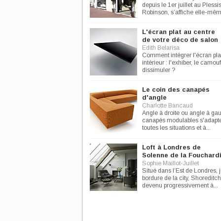
depuis le 1er juillet au Plessi
Robinson, s’affiche elle-mêm
L'écran plat au centre
de votre déco de salon
Edith Belarisa
Comment intégrer l'écran pla
intérieur : l'exhiber, le camouf
dissimuler ?
Le coin des canapés
d'angle
Charlotte Bancaud
Angle à droite ou angle à ga
canapés modulables s'adapte
toutes les situations et à...
Loft à Londres de
Solenne de la Fouchard
Sophie Maillot-Juillet
Situé dans l’Est de Londres, 
bordure de la city, Shoreditch
devenu progressivement à...