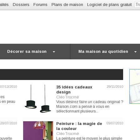
lités
Dossiers
Forums
Plans de maison
Logiciel de plans gratuit
Décorer sa maison
Ma maison au quotidien
07/12/2010
35 idées cadeaux
29/11/2010
design
des
Cléo Trocmé
is en peau
Vous désirez faire un cadeau original ?
Maison.com a pensé à vous en
sélectionnant plusieurs...
20/07/2010
Peinture : la magie de
09/07/2010
la couleur
Cléo Trocmé
ouverte
La peinture est le moyen le plus simple