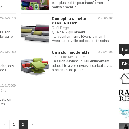
s-
et le plus rapide pour transformer
e...
radicalement la...
24/04/2010
Dunlopillo s’invite
29/10/2009
dans le salon
Raùl Rego
t à son
Que ceux qui aiment
ler ou le
l’anticonformisme lèvent la main !
Avec la nouvelle collection de sofas
et...
Fo
29/03/2009
Un salon modulable
08/02/2009
Jean-Luc Mellouche
Le salon devient un lieu entièrement
Blo
adaptable à vos envies et surtout à vos
uche, ces
problèmes de place.
nt à
12/01/2009
ière
juste en
 est
«
1
2
»