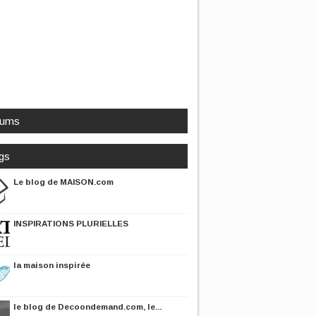
rums
gs
Le blog de MAISON.com
INSPIRATIONS PLURIELLES
la maison inspirée
le blog de Decoondemand.com, le...