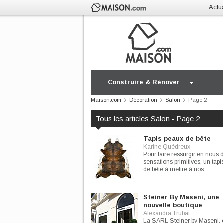
Actua
Construire & Rénover
Maison.com
Décoration
Salon
Page 2
Tous les articles Salon - Page 2
Tapis peaux de bête
Karine Quédreux
Pour faire ressurgir en nous 
sensations primitives, un tap
de bête à mettre à nos...
Steiner By Maseni, une
nouvelle boutique
Alexandra Trubat
La SARL Steiner by Maseni, 