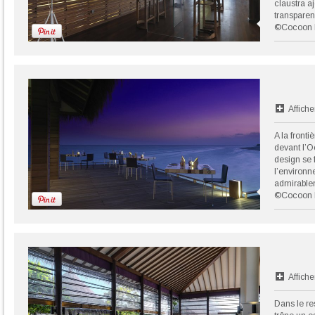
claustra a
transparen
©Cocoon 
Affiche
A la fronti
devant l’O
design se 
l’environn
admirable
©Cocoon 
Affiche
Dans le re