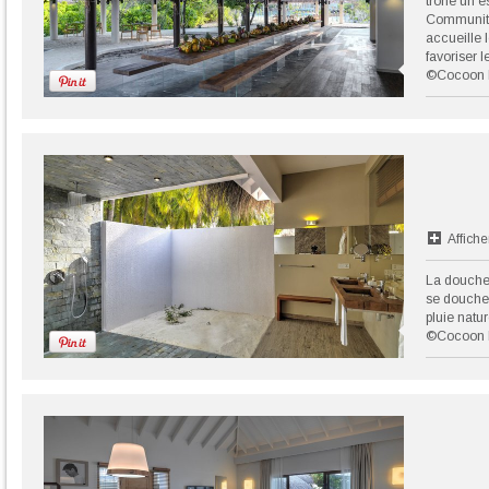
trône un e
Community
accueille 
favoriser 
©Cocoon 
Affiche
La douche 
se doucher
pluie natur
©Cocoon 