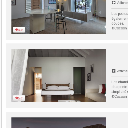
Affiche
Les petite
également 
douces.
©Cocoon 
Affiche
Les chamb
charpente 
simplicité 
©Cocoon 