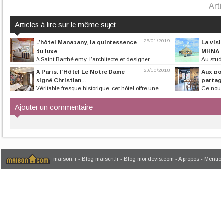
Art
Articles à lire sur le même sujet
25/01/2019
L’hôtel Manapany, la quintessence
La vis
du luxe
MHNA
A Saint Barthélemy, l’architecte et designer
Au stud
François Champsaur s’est pris de...
travaillent avec to
20/10/2018
A Paris, l’Hôtel Le Notre Dame
Aux po
signé Christian...
parta
Véritable fresque historique, cet hôtel offre une
Ce nouv
interprétation contemporaine...
en Europe et aux 
Ajouter un commentaire
maison.fr
-
Blog maison.fr
-
Blog mondevis.com
-
A propos
-
Mentio