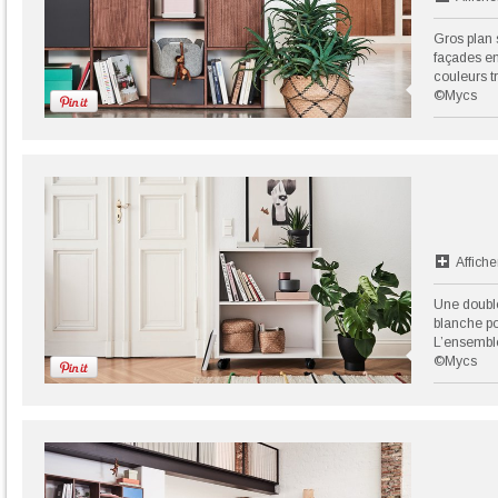
Gros plan 
façades en
couleurs t
©Mycs
Affiche
Une double
blanche po
L’ensemble
©Mycs