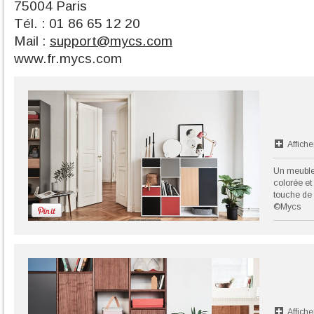
75004 Paris
Tél. : 01 86 65 12 20
Mail :
support@mycs.com
www.fr.mycs.com
Affiche
Un meuble
colorée et
touche de 
©Mycs
Affiche