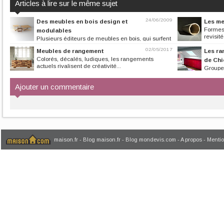
Articles à lire sur le même sujet
24/06/2009
Des meubles en bois design et
Les me
Formes 
modulables
revisité
Plusieurs éditeurs de meubles en bois, qui surfent
sur la vague écolo,...
02/05/2017
Meubles de rangement
Les ra
Colorés, décalés, ludiques, les rangements
de Chi
actuels rivalisent de créativité...
Groupe
Mon Placard prop
Ajouter un commentaire
maison.fr
-
Blog maison.fr
-
Blog mondevis.com
-
A propos
-
Mentio