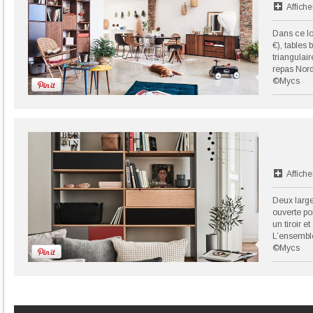
Affiche
Dans ce lo
€), tables
triangulair
repas Nordy
©Mycs
Affiche
Deux large
ouverte po
un tiroir 
L’ensemble
©Mycs