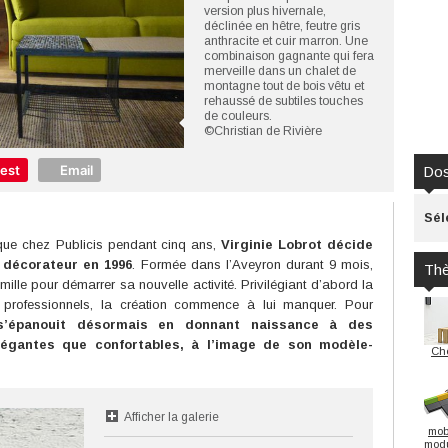
version plus hivernale,
déclinée en hêtre, feutre gris
anthracite et cuir marron. Une
combinaison gagnante qui fera
merveille dans un chalet de
montagne tout de bois vêtu et
rehaussé de subtiles touches
de couleurs.
©Christian de Rivière
rest
Email
Dos
Sél
tique chez Publicis pendant cinq ans,
Virginie Lobrot décide
 décorateur en 1996
. Formée dans l’Aveyron durant 9 mois,
Th
amille pour démarrer sa nouvelle activité. Privilégiant d’abord la
et professionnels, la création commence à lui manquer. Pour
 s’épanouit désormais en donnant naissance à des
légantes que confortables, à l’image de son modèle-
Ch
Afficher la galerie
mobi
modu