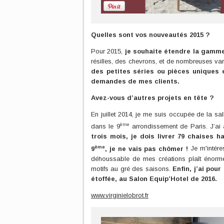
Quelles sont vos nouveautés 2015 ?
Pour 2015,
je souhaite étendre la gamm
résilles, des chevrons, et de nombreuses var
des petites séries ou pièces uniques 
demandes de mes clients.
Avez-vous d’autres projets en tête ?
En juillet 2014, je me suis occupée de la sal
ème
dans le 9
arrondissement de Paris. J’ai ai
trois mois, je dois livrer 79 chaises h
ème
9
, je ne vais pas chômer !
Je m'intéres
déhoussable de mes créations plaît énorméme
motifs au gré des saisons.
Enfin, j’ai po
étoffée, au Salon Equip’Hotel de 2016.
www.virginielobrot.fr