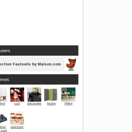
siers
ection Fauteuils by Maison.com
èmes
êne
cuir
décorateur
feutre
Hêtre
lier
tapissier
lable