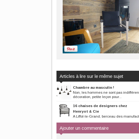
Articles à lire sur le même sujet
Chambre au masculin !
Non, les hommes ne sont pas indifférent
décoration, petite leçon pour...
16 chaises de designers chez
Henryot & Cie
A Liffol-le-Grand, berceau des manufac
françaises de meubles Henryot &...
Ajouter un commentaire