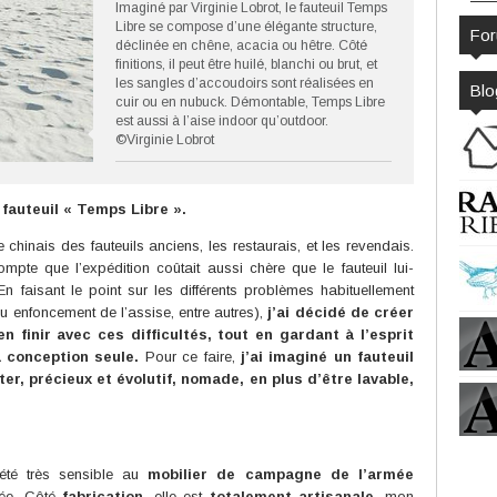
Imaginé par Virginie Lobrot, le fauteuil Temps
Libre se compose d’une élégante structure,
Fo
déclinée en chêne, acacia ou hêtre. Côté
finitions, il peut être huilé, blanchi ou brut, et
les sangles d’accoudoirs sont réalisées en
Blo
cuir ou en nubuck. Démontable, Temps Libre
est aussi à l’aise indoor qu’outdoor.
©Virginie Lobrot
 fauteuil « Temps Libre ».
chinais des fauteuils anciens, les restaurais, et les revendais.
pte que l’expédition coûtait aussi chère que le fauteuil lui-
n faisant le point sur les différents problèmes habituellement
ou enfoncement de l’assise, entre autres),
j’ai décidé de créer
 finir avec ces difficultés, tout en gardant à l’esprit
a conception seule.
Pour ce faire,
j’ai imaginé un fauteuil
ter, précieux et évolutif, nomade, en plus d’être lavable,
 été très sensible au
mobilier de campagne de l’armée
rée. Côté
fabrication
, elle est
totalement artisanale
, mon