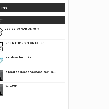
rums
gs
Le blog de MAISON.com
INSPIRATIONS PLURIELLES
la maison inspirée
le blog de Decoondemand.com, le...
DecoWC