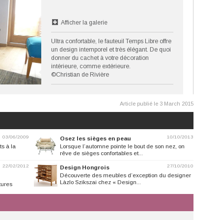
Afficher la galerie
Ultra confortable, le fauteuil Temps Libre offre
un design intemporel et très élégant. De quoi
donner du cachet à votre décoration
intérieure, comme extérieure.
©Christian de Rivière
Article publié le 3 March 2015
03/06/2009
10/10/2013
Osez les sièges en peau
s à la
Lorsque l’automne pointe le bout de son nez, on
rêve de sièges confortables et...
22/02/2012
27/10/2010
Design Hongrois
Découverte des meubles d’exception du designer
Làzlo Szikszai chez « Design...
tures