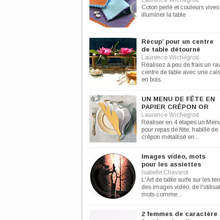
Laurence Wichegrod
Coton perlé et couleurs vives
illuminer la table
Récup’ pour un centre
de table détourné
Laurence Wichegrod
Réalisez à peu de frais un ra
centre de table avec une cai
en bois.
UN MENU DE FÊTE EN
PAPIER CRÊPON OR
Laurence Wichegrod
Réaliser en 4 étapes un Men
pour repas de fête, habillé de
crêpon métallisé en...
Images vidéo, mots
pour les assiettes
Isabelle Chavarot
L'Art de table surfe sur les t
des images vidéo, de l'utilisa
mots comme...
2 femmes de caractère