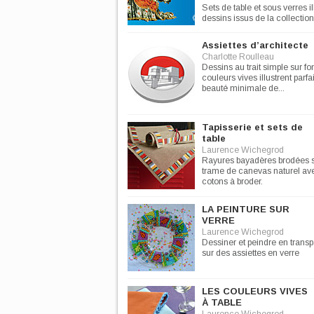
Sets de table et sous verres i
dessins issus de la collectio
costumes de scène de...
Assiettes d’architecte
Charlotte Roulleau
Dessins au trait simple sur f
couleurs vives illustrent parf
beauté minimale de...
Tapisserie et sets de
table
Laurence Wichegrod
Rayures bayadères brodées 
trame de canevas naturel av
cotons à broder.
LA PEINTURE SUR
VERRE
Laurence Wichegrod
Dessiner et peindre en trans
sur des assiettes en verre
LES COULEURS VIVES
À TABLE