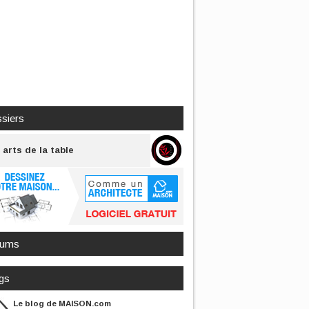
siers
 arts de la table
rums
gs
Le blog de MAISON.com