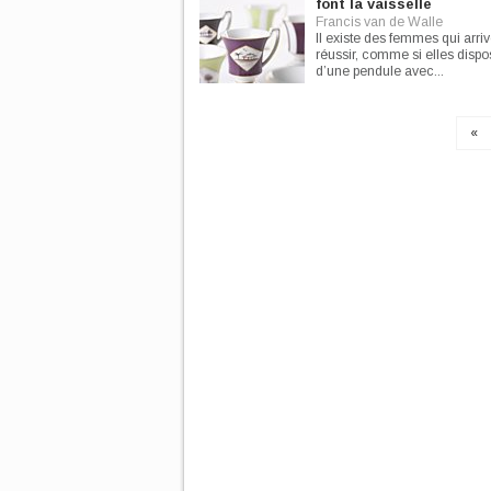
font la vaisselle
Francis van de Walle
Il existe des femmes qui arriv
réussir, comme si elles dispo
d’une pendule avec...
«