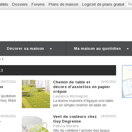
lités
Dossiers
Forums
Plans de maison
Logiciel de plans gratuit
Décorer sa maison
Ma maison au quotidien
 3
 3
29/07/2011
Chemin de table et
16/05/2011
ue
décors d'assiettes en papier
crêpon
e quotidien
Laurence Wichegrod
vous. Mais
La bonne manière d'égayer une table
par un simple chemin de table en
papier crêpon et des sets en...
05/05/2011
Vent de couleurs chez
24/03/2011
-
Guy Degrenne
Patricia Moreira
Afin de célébrer l’arrivée des beaux