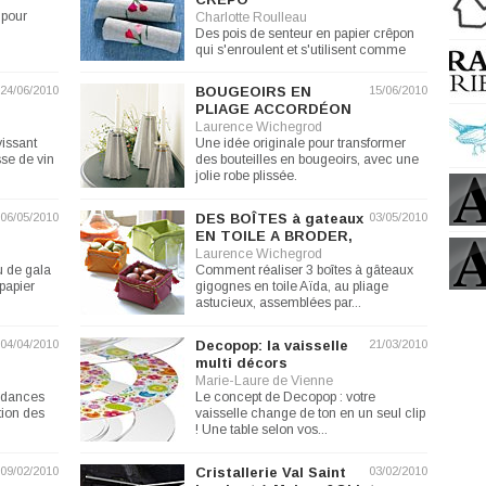
 pour
Charlotte Roulleau
Des pois de senteur en papier crêpon
qui s'enroulent et s'utilisent comme
portes serviettes...
24/06/2010
BOUGEOIRS EN
15/06/2010
PLIAGE ACCORDÉON
Laurence Wichegrod
vissant
Une idée originale pour transformer
sse de vin
des bouteilles en bougeoirs, avec une
jolie robe plissée.
06/05/2010
DES BOÎTES à gateaux
03/05/2010
EN TOILE A BRODER,
Laurence Wichegrod
u de gala
Comment réaliser 3 boîtes à gâteaux
 papier
gigognes en toile Aïda, au pliage
astucieux, assemblées par...
04/04/2010
Decopop: la vaisselle
21/03/2010
multi décors
Marie-Laure de Vienne
endances
Le concept de Decopop : votre
tion des
vaisselle change de ton en un seul clip
! Une table selon vos...
09/02/2010
Cristallerie Val Saint
03/02/2010