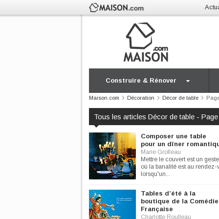
Actua
Construire & Rénover
Maison.com
Décoration
Décor de table
Page
Tous les articles Décor de table - Page
Composer une table
pour un dîner romantiq
Marie Grolleau
Mettre le couvert est un gest
où la banalité est au rendez-
lorsqu'un...
Tables d’été à la
boutique de la Comédie
Française
Charlotte Roulleau