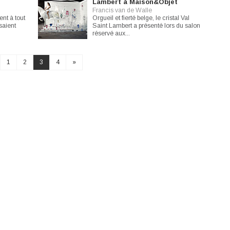
Lambert à Maison&Objet
Francis van de Walle
ent à tout
Orgueil et fierté belge, le cristal Val
saient
Saint Lambert a présenté lors du salon
réservé aux...
1
2
3
4
»