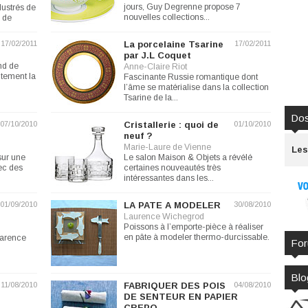
jours, Guy Degrenne propose 7
llustrés de
nouvelles collections...
n de
17/02/2011
La porcelaine Tsarine
17/02/2011
par J.L Coquet
ond de
Anne-Claire Riot
aitement la
Fascinante Russie romantique dont
l’âme se matérialise dans la collection
Tsarine de la...
Dos
07/10/2010
Cristallerie : quoi de
01/10/2010
neuf ?
Marie-Laure de Vienne
Les
sur une
Le salon Maison & Objets a révélé
ec des
certaines nouveautés très
intéressantes dans les...
01/09/2010
LA PATE A MODELER
30/08/2010
Laurence Wichegrod
Poissons à l’emporte-pièce à réaliser
en pâte à modeler thermo-durcissable.
parence
Fo
Blo
11/08/2010
FABRIQUER DES POIS
04/08/2010
DE SENTEUR EN PAPIER
CREPO