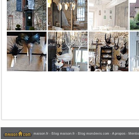
maison.fr
-
Blog maison.fr
-
Blog mondevis.com
-
A propos
-
Mentio