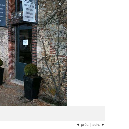
◄ préc.
|
suiv. ►