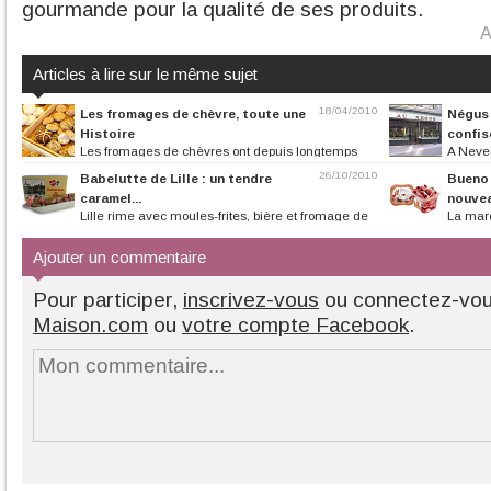
gourmande pour la qualité de ses produits.
A
Articles à lire sur le même sujet
18/04/2010
Les fromages de chèvre, toute une
Négus 
Histoire
confis
Les fromages de chèvres ont depuis longtemps
A Never
trouvé leur place sur nos...
spécialité, le Né
26/10/2010
Babelutte de Lille : un tendre
Bueno 
caramel...
nouve
Lille rime avec moules-frites, bière et fromage de
La marq
Maroilles. Mais il ne faut...
France sous deux e
Ajouter un commentaire
Pour participer,
inscrivez-vous
ou connectez-vo
Maison.com
ou
votre compte Facebook
.