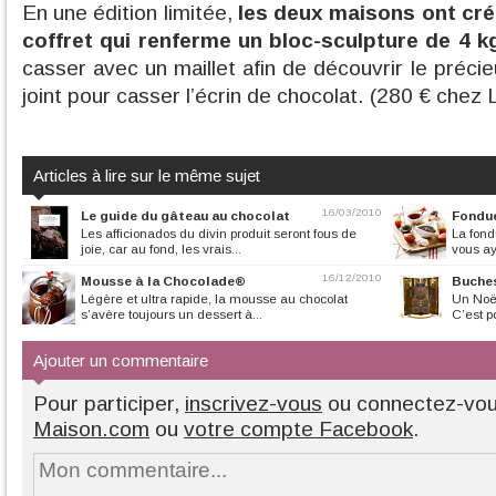
En une édition limitée,
les deux maisons ont créé
coffret qui renferme un bloc-sculpture de 4 k
casser avec un maillet afin de découvrir le précie
joint pour casser l’écrin de chocolat. (280 € chez L
Articles à lire sur le même sujet
16/03/2010
Le guide du gâteau au chocolat
Fondue
Les afficionados du divin produit seront fous de
La fond
joie, car au fond, les vrais...
vous ay
16/12/2010
Mousse à la Chocolade®
Buches
Légère et ultra rapide, la mousse au chocolat
Un Noël
s’avère toujours un dessert à...
C’est p
Ajouter un commentaire
Pour participer,
inscrivez-vous
ou connectez-vo
Maison.com
ou
votre compte Facebook
.