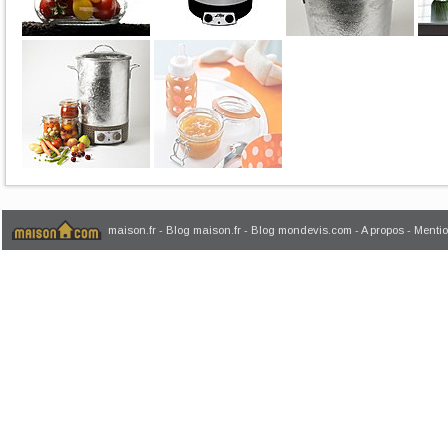
maison.fr
-
Blog maison.fr
-
Blog mondevis.com
-
A propos
-
Mentio