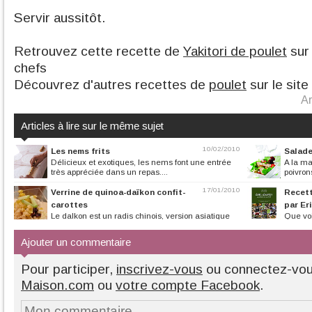
Servir aussitôt.
Retrouvez cette recette de
Yakitori de poulet
sur 
chefs
Découvrez d'autres recettes de
poulet
sur le site
Ar
Articles à lire sur le même sujet
10/02/2010
Les nems frits
Salade
Délicieux et exotiques, les nems font une entrée
A la m
très appréciée dans un repas....
poivron
17/01/2010
Verrine de quinoa-daïkon confit-
Recett
carottes
par Er
Le daIkon est un radis chinois, version asiatique
Que voi
du radis noir en deux fois...
joyeuses, de doigt
Ajouter un commentaire
Pour participer,
inscrivez-vous
ou connectez-vo
Maison.com
ou
votre compte Facebook
.