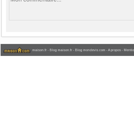
maison.fr
-
Blog maison.fr
-
Blog mondevis.com
-
A propos
-
Mentio