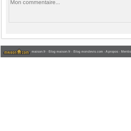
maison.fr
-
Blog maison.fr
-
Blog mondevis.com
-
A propos
-
Mentio