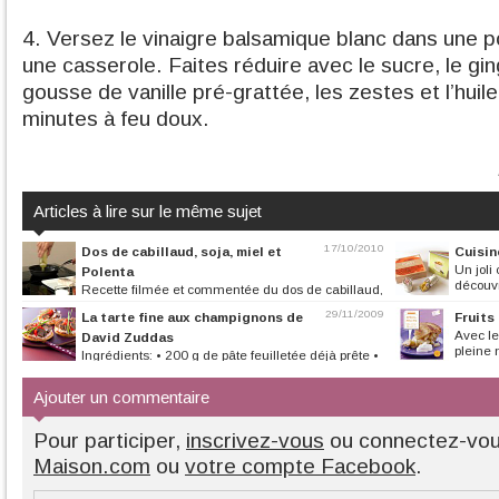
4. Versez le vinaigre balsamique blanc dans une p
une casserole. Faites réduire avec le sucre, le g
gousse de vanille pré-grattée, les zestes et l’huile
minutes à feu doux.
Articles à lire sur le même sujet
17/10/2010
Dos de cabillaud, soja, miel et
Cuisin
Un joli 
Polenta
découvr
Recette filmée et commentée du dos de cabillaud,
soja et miel pour 6 personnes....
29/11/2009
La tarte fine aux champignons de
Fruits
Avec les
David Zuddas
pleine m
Ingrédients: • 200 g de pâte feuilletée déjà prête •
150 g de St Moret • 150 g...
Ajouter un commentaire
Pour participer,
inscrivez-vous
ou connectez-vo
Maison.com
ou
votre compte Facebook
.