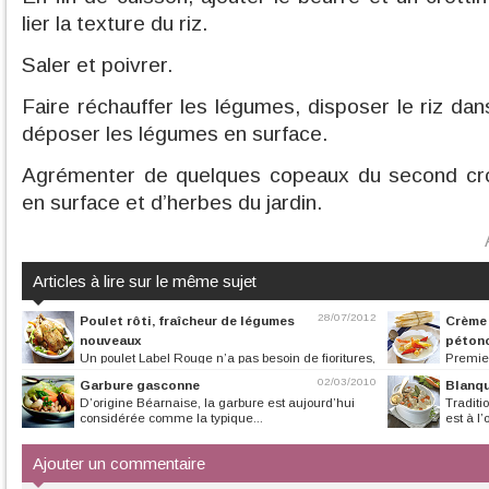
lier la texture du riz.
Saler et poivrer.
Faire réchauffer les légumes, disposer le riz da
déposer les légumes en surface.
Agrémenter de quelques copeaux du second crot
en surface et d’herbes du jardin.
Articles à lire sur le même sujet
28/07/2012
Poulet rôti, fraîcheur de légumes
Crème 
nouveaux
pétonc
Un poulet Label Rouge n’a pas besoin de fioritures,
Premier
pour révéler l’intégralité...
dès le mois de ma
02/03/2010
Garbure gasconne
Blanqu
D’origine Béarnaise, la garbure est aujourd’hui
Traditi
considérée comme la typique...
est à l’
Ajouter un commentaire