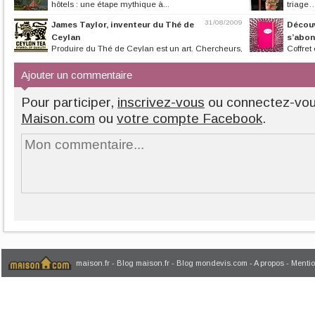
hôtels : une étape mythique à...
triage…
31/08/2009
James Taylor, inventeur du Thé de
Découv
Ceylan
s’abon
Produire du Thé de Ceylan est un art. Chercheurs,
Coffret
planteurs, cueilleuses,...
s’invite chez vou
Ajouter un commentaire
Pour participer,
inscrivez-vous
ou connectez-vo
Maison.com
ou
votre compte Facebook
.
maison.fr
-
Blog maison.fr
-
Blog mondevis.com
-
A propos
-
Mentio