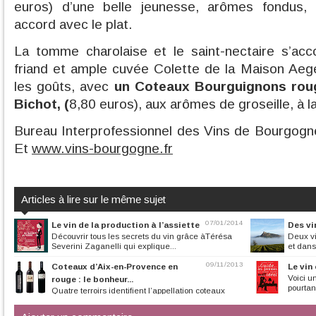
euros) d’une belle jeunesse, arômes fondus,
accord avec le plat.
La tomme charolaise et le saint-nectaire s’ac
friand et ample cuvée Colette de la Maison Aege
les goûts, avec
un Coteaux Bourguignons roug
Bichot, (
8,80 euros), aux arômes de groseille, à la
Bureau Interprofessionnel des Vins de Bourgogne
Et
www.vins-bourgogne.fr
Articles à lire sur le même sujet
07/01/2014
Le vin de la production à l’assiette
Des vi
Découvrir tous les secrets du vin grâce àTérésa
Deux v
Severini Zaganelli qui explique...
et dans
09/11/2013
Coteaux d’Aix-en-Provence en
Le vin
Voici u
rouge : le bonheur...
pourtant
Quatre terroirs identifient l’appellation coteaux
d’Aix-en-Provence. Nous...