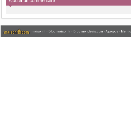
Ajouter un commentaire
maison.fr
-
Blog maison.fr
-
Blog mondevis.com
-
A propos
-
Mentio