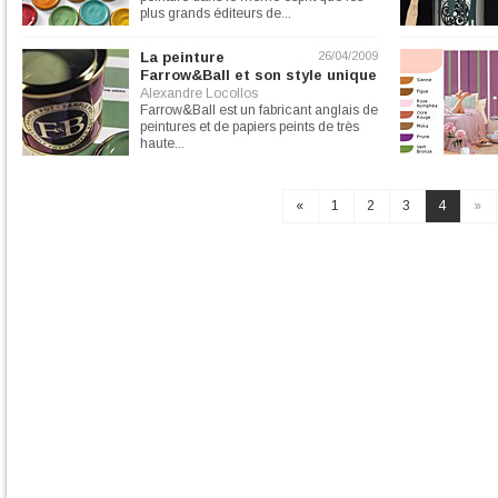
plus grands éditeurs de...
La peinture
26/04/2009
Farrow&Ball et son style unique
Alexandre Locollos
Farrow&Ball est un fabricant anglais de
peintures et de papiers peints de très
haute...
«
1
2
3
4
»