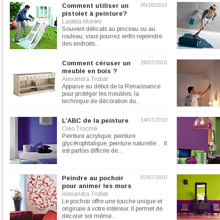
Comment utiliser un
05/10/2010
pistolet à peinture?
Laetitia Moréni
Souvent délicats au pinceau ou au
rouleau, vous pourrez enfin repeindre
des endroits...
Comment céruser un
28/07/2010
meuble en bois ?
Alexandra Trubat
Apparue au début de la Renaissance
pour protéger les meubles, la
technique de décoration du...
L’ABC de la peinture
14/07/2010
Cléo Trocmé
Peinture acrylique, peinture
glycérophtalique, peinture naturelle… Il
est parfois difficile de...
Peindre au pochoir
07/07/2010
pour animer les murs
Alexandra Trubat
Le pochoir offre une touche unique et
originale à votre intérieur. Il permet de
décorer soi même...