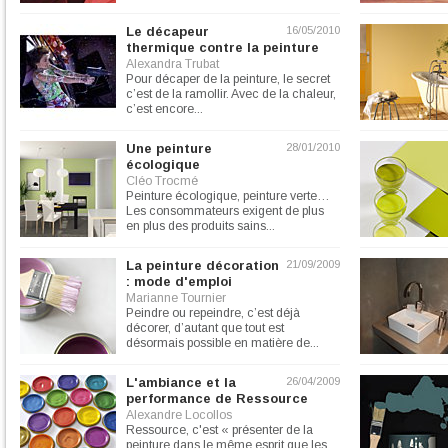
Le décapeur
16/05/2010
thermique contre la peinture
Alexandra Trubat
Pour décaper de la peinture, le secret
c’est de la ramollir. Avec de la chaleur,
c’est encore...
Une peinture
28/01/2010
écologique
Cléo Trocmé
Peinture écologique, peinture verte…
Les consommateurs exigent de plus
en plus des produits sains...
La peinture décoration
21/09/2009
: mode d'emploi
Marianne Tournier
Peindre ou repeindre, c’est déjà
décorer, d’autant que tout est
désormais possible en matière de...
L'ambiance et la
26/04/2009
performance de Ressource
Alexandre Locollos
Ressource, c'est « présenter de la
peinture dans le même esprit que les