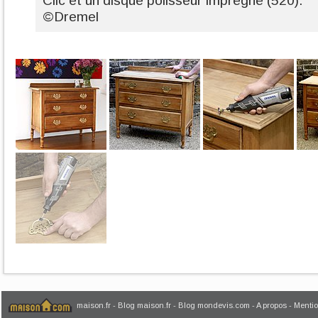
Clic et un disque polisseur imprégné (520).
©Dremel
maison.fr
-
Blog maison.fr
-
Blog mondevis.com
-
A propos
-
Mentio