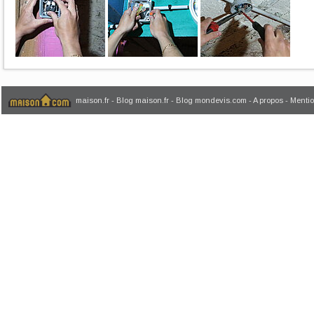
maison.fr
-
Blog maison.fr
-
Blog mondevis.com
-
A propos
-
Mentio