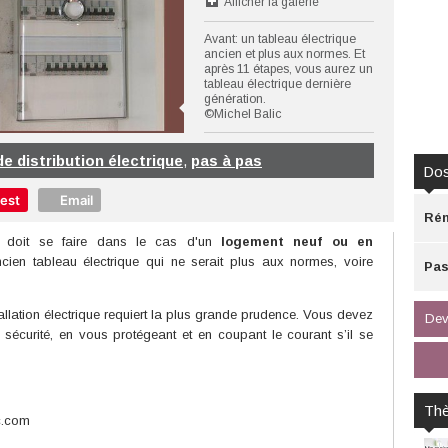
Afficher la galerie
Avant: un tableau électrique
ancien et plus aux normes. Et
après 11 étapes, vous aurez un
tableau électrique dernière
génération.
©Michel Balic
de distribution électrique
,
pas à pas
Dos
rest
Email
Rén
doit se faire dans le cas d'un
logement neuf
ou en
ien tableau électrique qui ne serait plus aux normes, voire
Pas
tallation électrique requiert la plus grande prudence. Vous devez
Dev
sécurité, en vous protégeant et en coupant le courant s’il se
Th
c.com