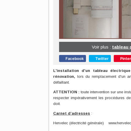
Voir plus :
tableau 
Facebook
Twitter
Pinte
L'installation d'un tableau électrique
rénovation,
lors du remplacement d'un anc
défaillant.
ATTENTION :
toute intervention sur une ins
respecter impérativement les procédures de 
doit.
Carnet d’adresses
:
Hervelec (électricité générale) www.hervele