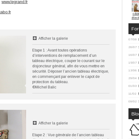
)
www.legrand.fr
abo.fr
câb
élec
Fo
Afficher la galerie
07/08
26/07
Etape 1 : Avant toutes opérations
16/07
d’interventions de remplacement d’un
tableau électrique, couper le courant sur le
15/07
disjoncteur général, afin de vous mettre en
13/06
sécurité. Déposer l’ancien tableau électrique,
en commençant par enlever le capot de
29/04
protection du tableau.
01/03
©Michel Balic
11/02
09/02
Blo
Afficher la galerie
Etape 2 : Vue générale de l’ancien tableau