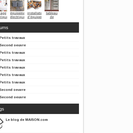
lage
équipement
installation
tableau
trique
électrique
d'équipements
de
électriques
distribution
électrique
rums
Petits travaux
Second oeuvre
Petits travaux
Petits travaux
Petits travaux
Petits travaux
Petits travaux
Second oeuvre
Second oeuvre
gs
Le blog de MAISON.com