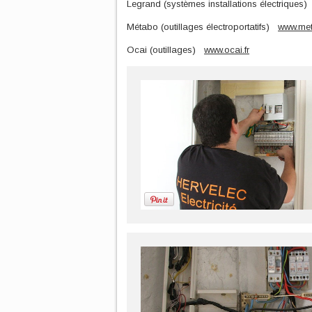
Legrand (systèmes installations électriques
Métabo (outillages électroportatifs)
www.met
Ocai (outillages)
www.ocai.fr