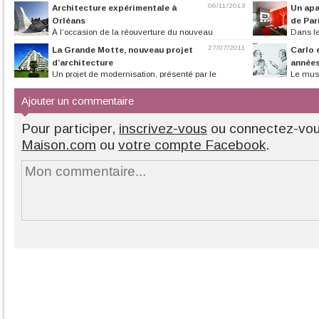
06/11/2013
Architecture expérimentale à
Un apa
Orléans
de Par
À l’occasion de la réouverture du nouveau
Dans le
bâtiment « Les Turbulences » FRAC...
contemporaine pou
27/07/2011
La Grande Motte, nouveau projet
Carlo 
d’architecture
années
Un projet de modernisation, présenté par le
Le musé
célèbre architecte Christian...
consacre une expo
Ajouter un commentaire
Pour participer,
inscrivez-vous
ou connectez-vo
Maison.com
ou
votre compte Facebook
.