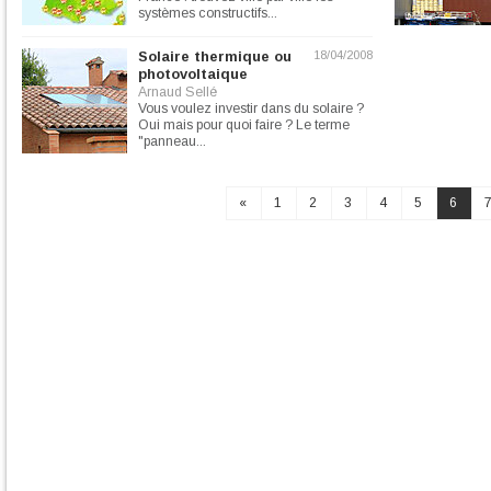
systèmes constructifs...
Solaire thermique ou
18/04/2008
photovoltaique
Arnaud Sellé
Vous voulez investir dans du solaire ?
Oui mais pour quoi faire ? Le terme
"panneau...
«
1
2
3
4
5
6