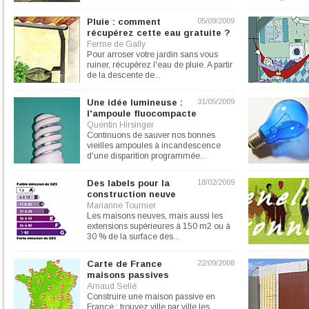
Pluie : comment
05/09/2009
récupérez cette eau gratuite ?
Ferme de Gally
Pour arroser votre jardin sans vous
ruiner, récupérez l'eau de pluie. A partir
de la descente de...
Une idée lumineuse :
31/05/2009
l'ampoule fluocompacte
Quentin Hirsinger
Continuons de sauver nos bonnes
vieilles ampoules à incandescence
d'une disparition programmée...
Des labels pour la
18/02/2009
construction neuve
Marianne Tournier
Les maisons neuves, mais aussi les
extensions supérieures à 150 m2 ou à
30 % de la surface des...
Carte de France
22/09/2008
maisons passives
Arnaud Sellé
Construire une maison passive en
France : trouvez ville par ville les