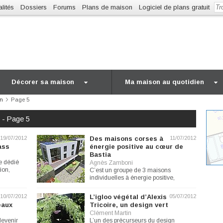
lités
Dossiers
Forums
Plans de maison
Logiciel de plans gratuit
Décorer sa maison
Ma maison au quotidien
in
Page 5
n - Page 5
19/07/2012
Des maisons corses à
11/07/2012
ass
énergie positive au cœur de
Bastia
e dédié
Agnès Zamboni
ion,
C’est un groupe de 3 maisons
individuelles à énergie positive,
construites à Bastia face à la...
10/07/2012
L’igloo végétal d’Alexis
05/07/2012
eaux
Tricoire, un design vert
Clément Martin
devenir
L’un des précurseurs du design