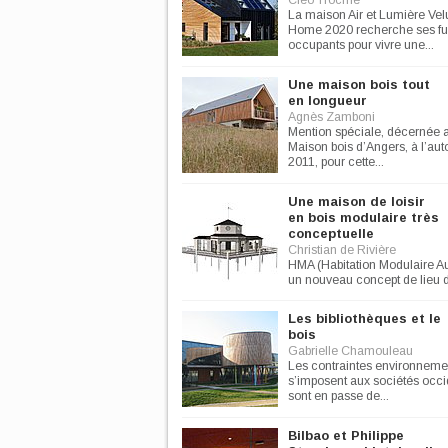
Cléo Trocmé
La maison Air et Lumière Ve
Home 2020 recherche ses fu
occupants pour vivre une...
Une maison bois tout
en longueur
Agnès Zamboni
Mention spéciale, décernée 
Maison bois d’Angers, à l’au
2011, pour cette...
Une maison de loisir
en bois modulaire très
conceptuelle
Christian de Rivière
HMA (Habitation Modulaire A
un nouveau concept de lieu d
s'engage à respecter...
Les bibliothèques et le
bois
Gabrielle Chamouleau
Les contraintes environneme
s’imposent aux sociétés occi
sont en passe de...
Bilbao et Philippe