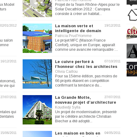
Patricia Prud'Homme
lux Model
Projet de la Team Rhône-Alpes pour le
turs
Solar Decathlon 2012 : Canopea
consiste à créer un habitat...
02/01/2012
La maison verte et
19/12/2011
intelligente de demain
Patricia Prud'Homme
au salon
Le projet MFC (Maison France
tomne
Confort), unique en Europe, apparaît
comme une avancée remarquable :...
16/12/2011
Le cuivre perforé à
07/10/2011
l’honneur chez les architectes
Olivia Caillou
Pour sa 15ème édition, pas moins de
66 projets étaient en compétition
utonome),
confirmant la tendance du...
e vie qui
27/07/2011
La Grande Motte,
27/07/2011
nouveau projet d’architecture
Koudiedji Sylla
ntales qui
Un projet de modernisation, présenté
dentales
par le célèbre architecte Christian
Biecher a été adopté...
15/06/2011
Les maison en bois en
04/05/2011