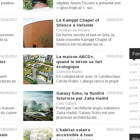
positive.
végétal, Alexis Tricoire a présenté son
« igloo tropical », sur...
25/06/2012
La Kamppi Chapel of
19/06/2012
Silence à Helsinki
Christian de Rivière
Suuronen,
De forme ovoïde et tout en bois, la
de la
toute nouvelle Kamppi Chapel of
Silence est localisée sur le...
Fo
31/05/2012
La maison ABCD+,
03/05/2012
int-
quand le béton se fait
21/08
écologique
Clément Martin
25/07
aint-
En collaboration avec le constructeur,
04/07
ctures se
Cécile Robin, Lafarge lance le projet
maison ABCD+, afin...
30/05
05/04/2012
Galaxy Soho, la fluidité
13/03/2012
11/05
futuriste par Zaha Hadid
Lola Galant
11/05
la maison-
Porté par l’architecte anglo-irakienne
09/04
e du cuivre
Zaha Hadid, Galaxy Soho est une
prouesse architecturale...
16/03
13/03
13/03/2012
L’habitat solaire
05/01/2012
main
accessible à tous
Blo