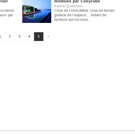
mour
modules par Cosycube
Karine Quédreux
’ancienne
Crise de l’immobilier, crise de terrain,
bao» par
gestion de l’espace… Autant de
facteurs qui ne nous...
1
2
3
4
5
»