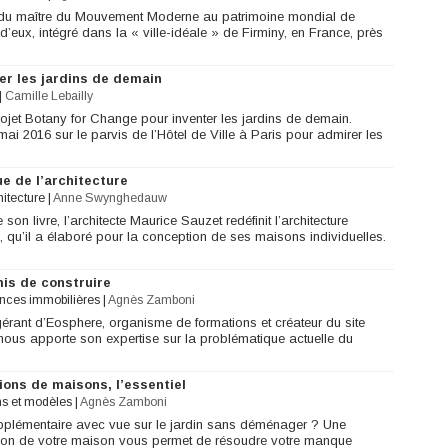
es du maître du Mouvement Moderne au patrimoine mondial de
d’eux, intégré dans la « ville-idéale » de Firminy, en France, près
er les jardins de demain
|
Camille Lebailly
 projet Botany for Change pour inventer les jardins de demain.
i 2016 sur le parvis de l’Hôtel de Ville à Paris pour admirer les
e de l’architecture
hitecture
|
Anne Swynghedauw
 son livre, l’architecte Maurice Sauzet redéfinit l’architecture
, qu’il a élaboré pour la conception de ses maisons individuelles.
mis de construire
onces immobilières
|
Agnès Zamboni
gérant d’Eosphere, organisme de formations et créateur du site
nous apporte son expertise sur la problématique actuelle du
ions de maisons, l’essentiel
ns et modèles
|
Agnès Zamboni
pplémentaire avec vue sur le jardin sans déménager ? Une
tion de votre maison vous permet de résoudre votre manque