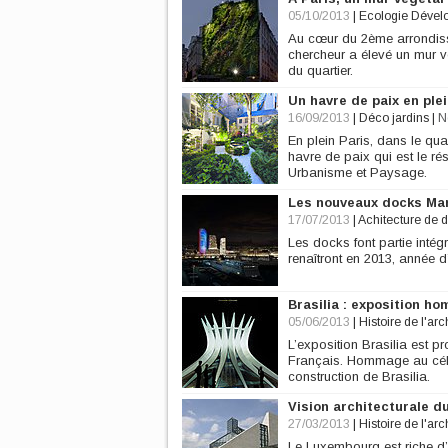
05/10/2013
|
Ecologie Dével
Au cœur du 2ème arrondisse
chercheur a élevé un mur vé
du quartier.
Un havre de paix en ple
16/09/2013
|
Déco jardins
|
N
En plein Paris, dans le qua
havre de paix qui est le r
Urbanisme et Paysage.
Les nouveaux docks Mar
17/07/2013
|
Achitecture de 
Les docks font partie intég
renaîtront en 2013, année d
Brasilia : exposition 
05/06/2013
|
Histoire de l'arc
L’exposition Brasilia est 
Français. Hommage au célèb
construction de Brasilia.
Vision architecturale 
27/03/2013
|
Histoire de l'arc
Le Luxembourg est riche d’un