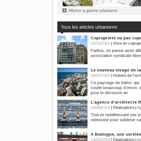
Afficher la galerie urbanisme
Tous les articles urbanisme
Copropriété ou pas cop
10/10/2025
|
Vivre en copropr
Parfois, on pense avoir affa
association syndicale libre
Le nouveau visage de l
09/05/2020
|
Histoire de l'arc
Ce paysage de béton, qui a 
couler beaucoup d’encre, a
pour le découvrir en
L’agence d’architecte I
16/08/2018
|
Réalisations
|
A
Tout en redéfinissant ses e
redessiné pour sublimer sa
A Boulogne, une surélév
14/03/2018
|
Réalisations
|
A