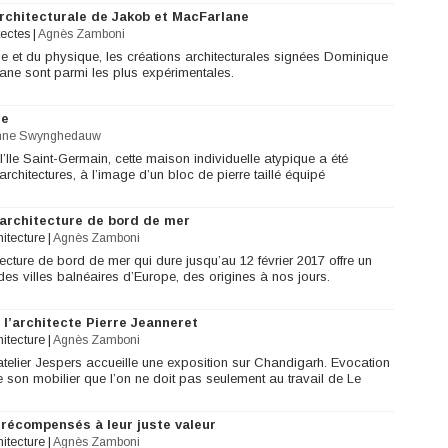
architecturale de Jakob et MacFarlane
tectes
|
Agnès Zamboni
ue et du physique, les créations architecturales signées Dominique
ne sont parmi les plus expérimentales.
ue
nne Swynghedauw
l’Ile Saint-Germain, cette maison individuelle atypique a été
hitectures, à l’image d’un bloc de pierre taillé équipé
l’architecture de bord de mer
hitecture
|
Agnès Zamboni
itecture de bord de mer qui dure jusqu’au 12 février 2017 offre un
s villes balnéaires d’Europe, des origines à nos jours.
l’architecte Pierre Jeanneret
hitecture
|
Agnès Zamboni
’atelier Jespers accueille une exposition sur Chandigarh. Evocation
e son mobilier que l’on ne doit pas seulement au travail de Le
 récompensés à leur juste valeur
hitecture
|
Agnès Zamboni