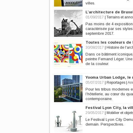
villes.
L’architecture de Bruxe
01/09/2017
|
Terrains et ann
Pas moins de 4 expositions 
caractérisée par ses styles
septembre 2017.
Toutes les couleurs de 
30/08/2017
|
Histoire de l'arc
Dans ce bâtiment iconique, 
peintre Fernand Léger. Une
de la couleur.
Yooma Urban Lodge, le r
05/07/2017
|
Reportages
|
An
Pour les tribus modernes
l’hôtellerie, au cœur du qua
contemporaine.
Festival Lyon City, la v
29/05/2017
|
Mobilier et objet
Le Festival Lyon City Demai
demain. Perspectives.