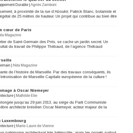
oppement Durable
|
Agnès Zamboni
ment, à proximité de la rue d’Aboukir, Patrick Blanc, botaniste et
gétal de 25 mètres de hauteur. Un projet qui contribue au bien être
in cœur de Paris
da Magazine
rtier de Saint-Germain des Prés, se cache un jardin secret. Un
ésultat du travail de Philippe Thébaud, de l’agence Thébaud
seille
demain
|
Nda Magazine
rante de l’histoire de Marseille. Par des travaux conséquents, ils
’intronisation de Marseille Capitale européenne de la culture !
hommage à Oscar Niemeyer
hitecture
|
Mathilde Elie
prolongée jusqu’au 29 juin 2013, au siège du Parti Communiste
re architecte brésilien Oscar Niemeyer, acteur majeur de la
du Luxembourg
hitecture
|
Marie-Laure de Vienne
 patrimoine architectural très hétéroclite ; mais les projets surtout