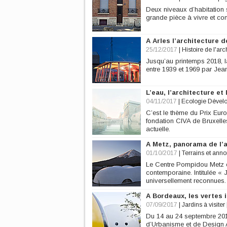
Deux niveaux d’habitation 
grande pièce à vivre et con
A Arles l’architecture 
25/12/2017
|
Histoire de l'arc
Jusqu’au printemps 2018, l
entre 1939 et 1969 par Jea
L’eau, l’architecture et l
04/11/2017
|
Ecologie Dével
C’est le thème du Prix Euro
fondation CIVA de Bruxelle
actuelle.
A Metz, panorama de l’
01/10/2017
|
Terrains et ann
Le Centre Pompidou Metz or
contemporaine. Intitulée « 
universellement reconnues.
A Bordeaux, les vertes 
07/09/2017
|
Jardins à visiter
Du 14 au 24 septembre 2017
d’Urbanisme et de Design A