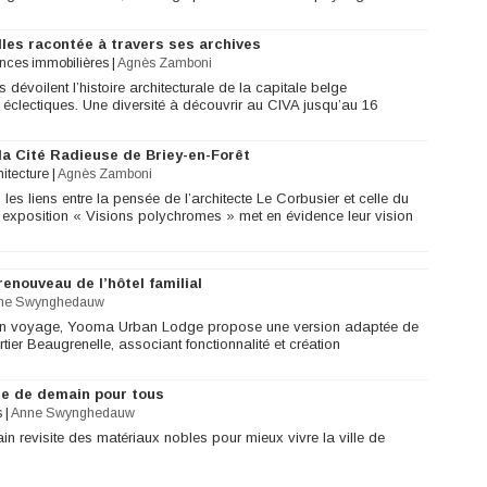
lles racontée à travers ses archives
onces immobilières
|
Agnès Zamboni
dévoilent l’histoire architecturale de la capitale belge
 éclectiques. Une diversité à découvrir au CIVA jusqu’au 16
la Cité Radieuse de Briey-en-Forêt
hitecture
|
Agnès Zamboni
les liens entre la pensée de l’architecte Le Corbusier et celle du
 exposition « Visions polychromes » met en évidence leur vision
enouveau de l’hôtel familial
ne Swynghedauw
 en voyage, Yooma Urban Lodge propose une version adaptée de
rtier Beaugrenelle, associant fonctionnalité et création
ille de demain pour tous
s
|
Anne Swynghedauw
n revisite des matériaux nobles pour mieux vivre la ville de