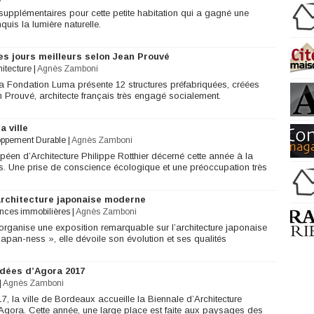
supplémentaires pour cette petite habitation qui a gagné une
quis la lumière naturelle.
des jours meilleurs selon Jean Prouvé
hitecture
|
Agnès Zamboni
a Fondation Luma présente 12 structures préfabriquées, créées
n Prouvé, architecte français très engagé socialement.
a ville
oppement Durable
|
Agnès Zamboni
péen d’Architecture Philippe Rotthier décerné cette année à la
s. Une prise de conscience écologique et une préoccupation très
architecture japonaise moderne
onces immobilières
|
Agnès Zamboni
ganise une exposition remarquable sur l’architecture japonaise
Japan-ness », elle dévoile son évolution et ses qualités
idées d’Agora 2017
|
Agnès Zamboni
, la ville de Bordeaux accueille la Biennale d’Architecture
gora. Cette année, une large place est faite aux paysages des