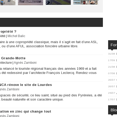
ropriété ?
iété
|
Michel Balic
ire à une copropriété classique, mais il s’agit en fait d’une ASL,
Fo
, ou d’une AFUL, association foncière urbaine libre.
31/08
a Grande-Motte
17/09
hitecture
|
Agnès Zamboni
21/08
relancé le touriste régional français des années 1969 et a fait
 été redessiné par l’architecte François Leclercq. Rendez-vous
07/08
26/07
NCA rénove le site de Lourdes
26/07
gnès Zamboni
25/07
spaces de sécurité, ce lieu saint, situé au pied des Pyrénées, a été
 beauté naturelle et son caractère unique.
17/07
Blo
ation en zinc qui change tout
gnès Zamboni