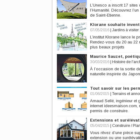
L’Unesco a inscrit 17 sit
l’Humanité. Découvrez l’un 
de Saint-Etienne.
Klorane souhaite invent
07/05/2016
|
Jardins à visiter
L’institut Klorane lance le
Rendez-vous du 20 au 22 ma
plus beaux projets
Maurice Sauzet, poétiqu
30/03/2016
|
Histoire de l'arc
À l’occasion de la sortie de
naturelle inspirée du Japon
Tout savoir sur les per
01/06/2015
|
Terrains et ann
Arnaud Sellé, ingénieur et 
internet ideesmaison.com, 
permis de construire.
Extensions et surélévat
05/04/2015
|
Construire / Pla
Vous rêvez d’une pièce su
extension ou une suréléva