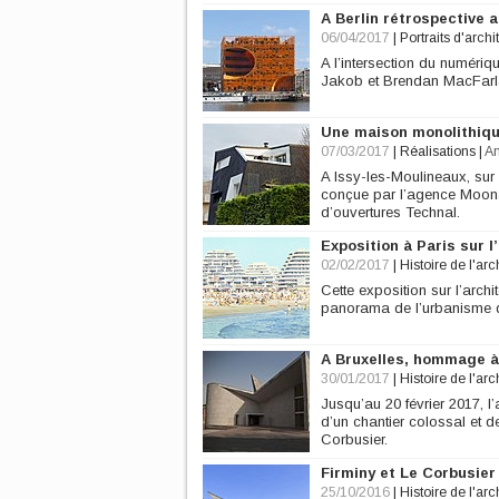
A Berlin rétrospective 
06/04/2017
|
Portraits d'archi
A l’intersection du numériq
Jakob et Brendan MacFarla
Une maison monolithiq
07/03/2017
|
Réalisations
|
A
A Issy-les-Moulineaux, sur 
conçue par l’agence Moonarc
d’ouvertures Technal.
Exposition à Paris sur 
02/02/2017
|
Histoire de l'arc
Cette exposition sur l’arch
panorama de l’urbanisme de
A Bruxelles, hommage à 
30/01/2017
|
Histoire de l'arc
Jusqu’au 20 février 2017, l
d’un chantier colossal et d
Corbusier.
Firminy et Le Corbusier
25/10/2016
|
Histoire de l'arc