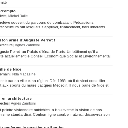
mité.
 d’emploi
iété
|
Michel Balic
 relève souvent du parcours du combattant. Précautions,
rlocuteurs sur lesquels s’appuyer, financement, frais inhérents...
éton armé d’Auguste Perret !
hitecture
|
Agnès Zamboni
uste Perret, au Palais d’Iéna de Paris. Un bâtiment qu’il a
rite actuellement le Conseil Economique Social et Environnemental.
ille de Nice
demain
|
Nda Magazine
nné par sa ville et sa région. Dès 1983, où il devient conseiller
nt aux sports du maire Jacques Médecin. Il nous parle de Nice et
 en architecture
tectes
|
Agnès Zamboni
t peintre visionnaire autrichien, a bouleversé la vision de nos
banisme standardisé. Couleur, ligne courbe, nature…découvrez son
 transforme le quartier du Sentier