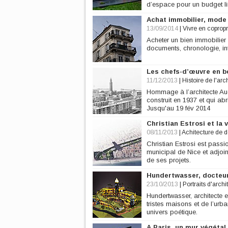
d’espace pour un budget li
Achat immobilier, mode
13/09/2014
|
Vivre en copropr
Acheter un bien immobilier
documents, chronologie, inte
Les chefs-d’œuvre en b
11/12/2013
|
Histoire de l'arc
Hommage à l’architecte Aug
construit en 1937 et qui ab
Jusqu'au 19 fév 2014
Christian Estrosi et la v
08/11/2013
|
Achitecture de 
Christian Estrosi est passio
municipal de Nice et adjoi
de ses projets.
Hundertwasser, docteur
23/10/2013
|
Portraits d'archi
Hundertwasser, architecte e
tristes maisons et de l’ur
univers poétique.
A Paris, un mur végétal