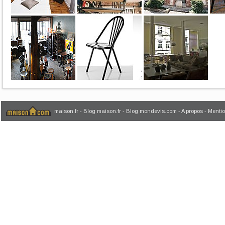
maison.fr
-
Blog maison.fr
-
Blog mondevis.com
-
A propos
-
Mentio