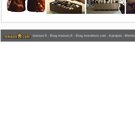
maison.fr
-
Blog maison.fr
-
Blog mondevis.com
-
A propos
-
Mentio