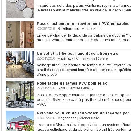
Inspiré des sols des palais vénitiens, repris par le
le terrazzo est le matériau très en vue de la déco ! Sé
Posez facilement un revêtement PVC en cabine
30/06/2016
|
Revêtements
|
Michel Balic
Envie de changer la déco de sa cabine de douche ? En
rhabiller votre cabine de douche avec des lames déco
Un sol stratifié pour une décoration rétro
22/04/2016
|
Matériaux
|
Christian de Rivière
Veinage irrégulier, nœuds de temps à autre, légères va
stratifiés ont pleinement leur rôle à jouer en tant qu’élé
d’une pièce.
Pose facile de lames PVC pour le sol
21/04/2016
|
Sols
|
Camille Lebailly
Bostik a développé toute une gamme de colles spécia
besoins. Suivez ce pas à pas illustré en 4 étapes pour
PVC.
Nouvelle solution de rénovation de façades par l
08/01/2016
|
Maçonnerie
|
Michel Balic
La société Myral a développé Uniso, un système “tout
façade esthétique et durable à un isolant très performant