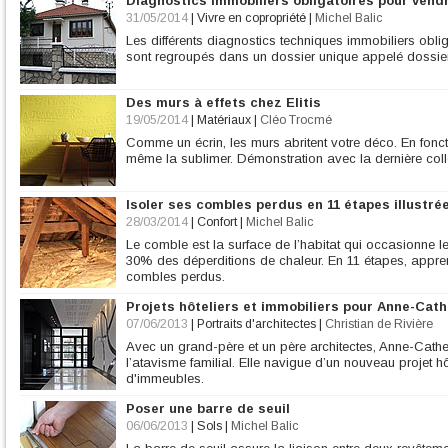
Diagnostics immobiliers obligatoires pour vend
31/05/2014
|
Vivre en copropriété
|
Michel Balic
Les différents diagnostics techniques immobiliers obl
sont regroupés dans un dossier unique appelé dossier 
Des murs à effets chez Elitis
19/05/2014
|
Matériaux
|
Cléo Trocmé
Comme un écrin, les murs abritent votre déco. En fonct
même la sublimer. Démonstration avec la dernière collec
Isoler ses combles perdus en 11 étapes illustré
28/03/2014
|
Confort
|
Michel Balic
Le comble est la surface de l’habitat qui occasionne le 
30% des déperditions de chaleur. En 11 étapes, appr
combles perdus.
Projets hôteliers et immobiliers pour Anne-Cath
07/06/2013
|
Portraits d'architectes
|
Christian de Rivière
Avec un grand-père et un père architectes, Anne-Cather
l’atavisme familial. Elle navigue d’un nouveau projet hô
d'immeubles.
Poser une barre de seuil
06/06/2013
|
Sols
|
Michel Balic