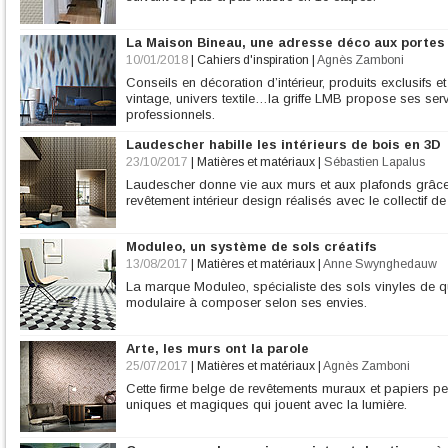
La Maison Bineau, une adresse déco aux portes
10/01/2018
|
Cahiers d'inspiration
|
Agnès Zamboni
Conseils en décoration d’intérieur, produits exclusifs e
vintage, univers textile…la griffe LMB propose ses se
professionnels.
Laudescher habille les intérieurs de bois en 3D
23/10/2017
|
Matières et matériaux
|
Sébastien Lapalus
Laudescher donne vie aux murs et aux plafonds grâce
revêtement intérieur design réalisés avec le collectif
Moduleo, un système de sols créatifs
13/08/2017
|
Matières et matériaux
|
Anne Swynghedauw
La marque Moduleo, spécialiste des sols vinyles de 
modulaire à composer selon ses envies.
Arte, les murs ont la parole
25/07/2017
|
Matières et matériaux
|
Agnès Zamboni
Cette firme belge de revêtements muraux et papiers pei
uniques et magiques qui jouent avec la lumière.