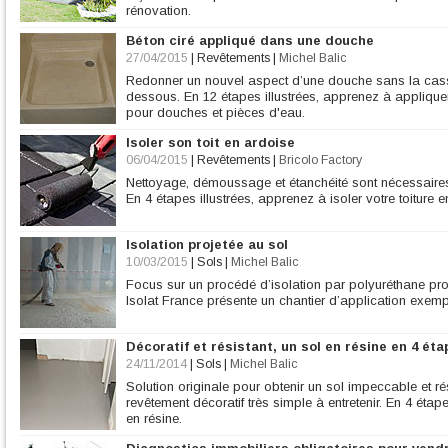
rénovation.
Béton ciré appliqué dans une douche
27/04/2015
|
Revêtements
|
Michel Balic
Redonner un nouvel aspect d’une douche sans la casse
dessous. En 12 étapes illustrées, apprenez à applique
pour douches et pièces d'eau.
Isoler son toit en ardoise
06/04/2015
|
Revêtements
|
Bricolo Factory
Nettoyage, démoussage et étanchéité sont nécessaires p
En 4 étapes illustrées, apprenez à isoler votre toiture e
Isolation projetée au sol
10/03/2015
|
Sols
|
Michel Balic
Focus sur un procédé d’isolation par polyuréthane proje
Isolat France présente un chantier d’application exempl
Décoratif et résistant, un sol en résine en 4 ét
24/11/2014
|
Sols
|
Michel Balic
Solution originale pour obtenir un sol impeccable et rés
revêtement décoratif très simple à entretenir. En 4 étape
en résine.