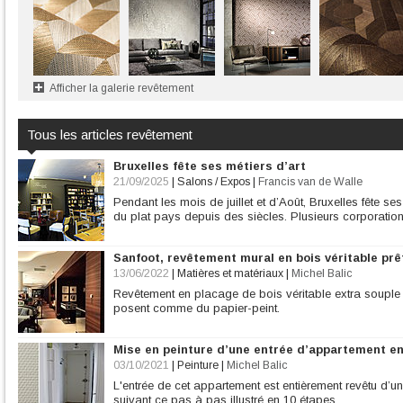
Afficher la galerie revêtement
Tous les articles revêtement
Bruxelles fête ses métiers d’art
21/09/2025
|
Salons / Expos
|
Francis van de Walle
Pendant les mois de juillet et d’Août, Bruxelles fête ses 
du plat pays depuis des siècles. Plusieurs corporation
Sanfoot, revêtement mural en bois véritable prêt
13/06/2022
|
Matières et matériaux
|
Michel Balic
Revêtement en placage de bois véritable extra souple e
posent comme du papier-peint.
Mise en peinture d’une entrée d’appartement en
03/10/2021
|
Peinture
|
Michel Balic
L'entrée de cet appartement est entièrement revêtu d’une
suivant ce pas à pas illustré en 10 étapes.