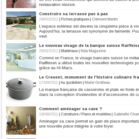
restauration réussie.
Construire sa terrasse pas à pas
29/03/2012
|
Fiches pratiques
|
Clément Martin
L’espace extérieur est devenu la cinquième pièce à viv
Aujourd’hui, la terrasse est synonyme de farniente. Pou
veut.
Le nouveau visage de la banque suisse Raiffeis
28/02/2012
|
Matériaux
|
Nda Magazine
Comme en France, le visage bancaire suisse se méta
Raiffeisen a utilisé toutes les nouvelles technologies po
grâce au Hi-Macs.
Le Creuset, monument de l'histoire culinaire fr
17/09/2011
|
Au quotidien
|
Marie Grolleau
La marque française de casseroles et plats en fonte é
dans la conception d'ustensiles et d'accessoires de cu
Comment aménager sa cave ?
18/08/2011
|
Construire / Plans et modèles
|
Gabrielle Cha
Aménager sa cave permet un gain de place important, 
une nouvelle pièce intégrée à votre foyer.