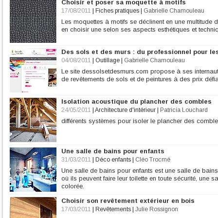
Choisir et poser sa moquette à motifs
17/08/2011
|
Fiches pratiques
|
Gabrielle Chamouleau
Les moquettes à motifs se déclinent en une multitude 
en choisir une selon ses aspects esthétiques et techn
Des sols et des murs : du professionnel pour le
04/08/2011
|
Outillage
|
Gabrielle Chamouleau
Le site dessolsetdesmurs.com propose à ses internau
de revêtements de sols et de peintures à des prix défi
Isolation acoustique du plancher des combles
24/05/2011
|
Architecture d'intérieur
|
Patricia Louchard
différents systèmes pour isoler le plancher des combl
Une salle de bains pour enfants
31/03/2011
|
Déco enfants
|
Cléo Trocmé
Une salle de bains pour enfants est une salle de bains
où ils peuvent faire leur toilette en toute sécurité, une
colorée.
Choisir son revêtement extérieur en bois
17/03/2011
|
Revêtements
|
Julie Rossignon