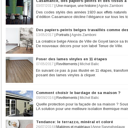
Casamance, des papiers-peints et des tissus à l
03/07/2017
|
Une marque, une histoire
|
Agnès Zamboni
Des codes stylés des années 1920 aux effets naturels 
d’édition Casamance décline l’élégance sur tous les t
Des papiers-peints belges travaillés comme des
13/05/2017
|
Portraits
|
Agnès Zamboni
La créatrice belge Alexia de Ville de Goyet lance sa tr
De nouveaux décors pour son label Tenue de Ville.
Poser des lames vinyles en 11 étapes
07/05/2017
|
Revêtements
|
Michel Balic
En suivant ce pas à pas illustré en 11 étapes, transf
posant des lames vinyles à cliquer.
Comment choisir le bardage de sa maison ?
09/09/2016
|
Revêtements
|
Michel Balic
Quelle protection pour la façade de sa maison ? Sou
LA solution pour une meilleure isolation thermique mai
Tendance: le terrazzo, minéral et coloré
26/07/2016
|
Matières et matériaux
|
Anne Swynghedauw