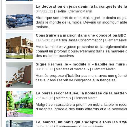
La décoration en jean denim à la conquête de l
04/08/2012
|
Textile
|
Clément Martin
Alors que son arrêt de mort était signé, le denim ou j
dans le monde de la mode. Devenu un incontournable, il 
maison.
Construire sa maison dans une conception BBC
11/05/2012
|
Maison Basse Consommation
|
Clément Marti
Avec la mise en vigueur prochaine de la réglementation
connaît un profond bouleversement dans sa manière d
des maisons passives.
Signé Hermès, le « module H » habille les murs 
08/05/2012
|
Matières et matériaux
|
Clément Martin
Hermès propose d’habiller ses murs, avec une géométri
tissus, dans l’esprit de l’élégance à la française.
La pierre reconstituée, la noblesse de la matié
25/04/2012
|
Matériaux
|
Clément Martin
Malgré son caractère a priori non noble, la pierre rec
d’adeptes, grâce à des tarifs attractifs et à la polyv
Le lambris, un habit qui s’adapte à tous les styl