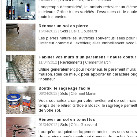
24/04/2012
|
Revêtements
|
Clément Martin
Longtemps déconsidéré, le lambris redevient un élémen
intérieure. Grâce à ses variétés d’essences et de coul
toute les envies.
Rénover un sol en pierre
16/04/2012
|
Sols
|
Célia Goussard
Les pierres naturelles, autrefois souvent utilisées pour l
l’intérieur comme à l’extérieur, elles embellissent avec 
Habiller vos murs d’un parement « haute coutur
11/04/2012
|
Revêtements
|
Clément Martin
Utilisé généralement pour l’extérieur, le parement mural
maison. Rien de mieux pour apporter un caractère origi
l'honneur.
Bostik, le ragréage facile
06/04/2012
|
Sols
|
Clément Martin
Vous souhaitez changer votre revêtement de sol, mais
temps de le retirer. Grâce à Bostik, le ragréage permett
de votre sol.
Rénover un sol en tomettes
01/04/2012
|
Sols
|
Célia Goussard
Lorsqu'on acquiert un logement ancien, les sols sont s
de ces vieux revêtements qui donnent du cachet à un