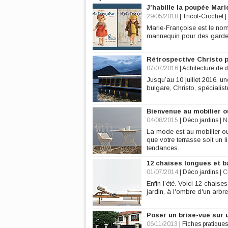
J’habille la poupée Mar
29/05/2018
|
Tricot-Crochet
|
Marie-Françoise est le nom 
mannequin pour des garde-r
Rétrospective Christo p
07/07/2016
|
Achitecture de 
Jusqu’au 10 juillet 2016, 
bulgare, Christo, spéciali
Bienvenue au mobilier 
04/08/2015
|
Déco jardins
|
N
La mode est au mobilier ou
que votre terrasse soit un 
tendances.
12 chaises longues et ba
01/07/2014
|
Déco jardins
|
C
Enfin l’été. Voici 12 chaise
jardin, à l'ombre d'un arbr
Poser un brise-vue sur u
06/11/2013
|
Fiches pratiques