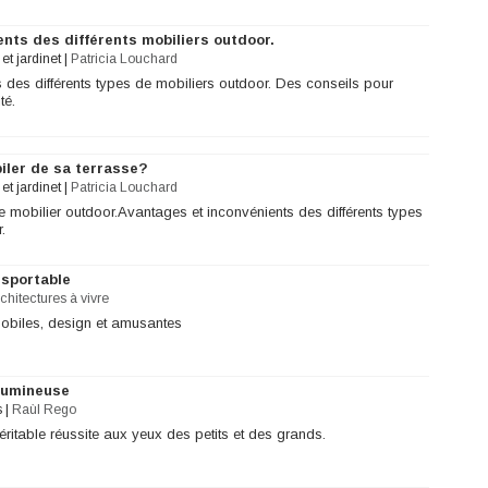
nts des différents mobiliers outdoor.
et jardinet
|
Patricia Louchard
 des différents types de mobiliers outdoor. Des conseils pour
té.
iler de sa terrasse?
et jardinet
|
Patricia Louchard
e mobilier outdoor.Avantages et inconvénients des différents types
.
nsportable
chitectures à vivre
obiles, design et amusantes
 lumineuse
s
|
Raùl Rego
ritable réussite aux yeux des petits et des grands.