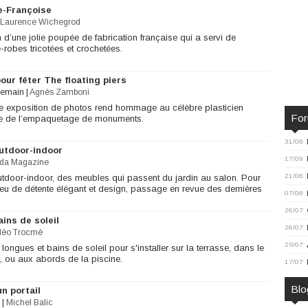
ie-Françoise
Laurence Wichegrod
d’une jolie poupée de fabrication française qui a servi de
obes tricotées et crochetées.
our fêter The floating piers
demain
|
Agnès Zamboni
une exposition de photos rend hommage au célèbre plasticien
Fo
ste de l’empaquetage de monuments.
31/08
outdoor-indoor
17/09
da Magazine
21/08
tdoor-indoor, des meubles qui passent du jardin au salon. Pour
lieu de détente élégant et design, passage en revue des dernières
07/08
26/07
ins de soleil
26/07
léo Trocmé
25/07
s longues et bains de soleil pour s'installer sur la terrasse, dans le
e, ou aux abords de la piscine.
17/07
Blo
n portail
|
Michel Balic