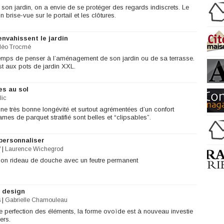
 son jardin, on a envie de se protéger des regards indiscrets. Le
n brise-vue sur le portail et les clôtures.
envahissent le jardin
léo Trocmé
t temps de penser à l’aménagement de son jardin ou de sa terrasse.
st aux pots de jardin XXL.
es au sol
lic
ne très bonne longévité et surtout agrémentées d’un confort
mes de parquet stratifié sont belles et “clipsables”.
personnaliser
f
|
Laurence Wichegrod
son rideau de douche avec un feutre permanent
e design
s
|
Gabrielle Chamouleau
erfection des éléments, la forme ovoïde est à nouveau investie
ers.