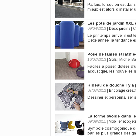
Parfois, lorsqu’on est dans
mieux est alors d’installer u
Les pots de jardin XXL 
09/04/2013
|
Déco jardins
|
C
Le printemps arrive, il es
Cette année, la tendance e
Pose de lames stratifié
16/02/2013
|
Sols
|
Michel Ba
Faciles à poser, dotées d’u
acoustique, les nouvelles la
Rideau de douche Ty à 
02/03/2012
|
Bricolage créati
Dessiner et personnaliser 
La forme ovoïde dans l
09/09/2011
|
Mobilier et objet
Symbole cosmogonique de p
par les plus grands design