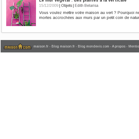
Le mur végétal : des plantes à la verticale
15/12/2009
|
Objets
|
Edith Belarisa
Vous voulez mettre votre maison au vert ? Pourquoi ne
mortes accrochées aux murs par un petit coin de natur
maison.fr
-
Blog maison.fr
-
Blog mondevis.com
-
A propos
-
Mentio