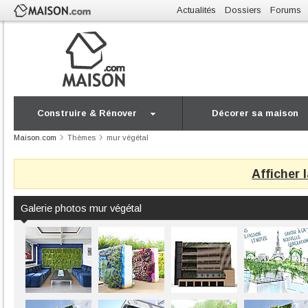
Actualités
Dossiers
Forums
Construire & Rénover
Décorer sa maison
Maison.com
Thèmes
mur végétal
Afficher 
Galerie photos mur végétal