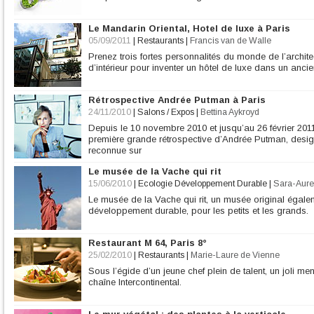
Le Mandarin Oriental, Hotel de luxe à Paris
05/09/2011
|
Restaurants
|
Francis van de Walle
Prenez trois fortes personnalités du monde de l’architec
d’intérieur pour inventer un hôtel de luxe dans un anc
Rétrospective Andrée Putman à Paris
24/11/2010
|
Salons / Expos
|
Bettina Aykroyd
Depuis le 10 novembre 2010 et jusqu’au 26 février 2011,
première grande rétrospective d’Andrée Putman, designer
reconnue sur
Le musée de la Vache qui rit
15/06/2010
|
Ecologie Développement Durable
|
Sara-Aure
Le musée de la Vache qui rit, un musée original égale
développement durable, pour les petits et les grands.
Restaurant M 64, Paris 8°
25/02/2010
|
Restaurants
|
Marie-Laure de Vienne
Sous l’égide d’un jeune chef plein de talent, un joli me
chaîne Intercontinental.