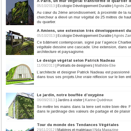
A Paris, un mur végétal transforme le quartier 
05/10/2013
|
Ecologie Développement Durable
|
Agnès Za
Au cœur du 2ème arrondissement, à proximité de la rue
chercheur a élevé un mur végétal de 25 mètres de haute
du quartier.
A Amiens, une extension très développement du
05/10/2013
|
Ecologie Développement Durable
|
Agnès Za
Ce bâtiment contemporain, signé par l’agence Charti
végétale dessine une cascade. Une extension, dans un 
architecture et paysagisme.
Le design végétal selon Patrick Nadeau
11/09/2013
|
Portraits de designers
|
Mathilde Elie
L’architecte et designer Patrick Nadeau est passionné p
dans tous ses projets.Une vraie réflexion sur le lien entr
Le jardin, notre bouffée d’oxygène
06/09/2013
|
Jardins à visiter
|
Karine Quédreux
Se mettre les mains dans la terre sert notre bien-être. F
dans le jardinage des valeurs de partage et de plaisir
Tour du monde des Tendances Végétales
29/11/2012
|
Matières et matériaux
|
Nda Magazine