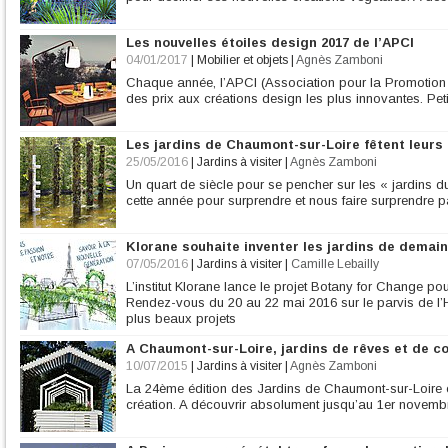
Les nouvelles étoiles design 2017 de l’APCI
04/01/2017
|
Mobilier et objets
|
Agnès Zamboni
Chaque année, l’APCI (Association pour la Promotion d
des prix aux créations design les plus innovantes. Pet
Les jardins de Chaumont-sur-Loire fêtent leurs 
25/05/2016
|
Jardins à visiter
|
Agnès Zamboni
Un quart de siècle pour se pencher sur les « jardins du 
cette année pour surprendre et nous faire surprendre 
Klorane souhaite inventer les jardins de demain
07/05/2016
|
Jardins à visiter
|
Camille Lebailly
L’institut Klorane lance le projet Botany for Change po
Rendez-vous du 20 au 22 mai 2016 sur le parvis de l’H
plus beaux projets
A Chaumont-sur-Loire, jardins de rêves et de co
10/07/2015
|
Jardins à visiter
|
Agnès Zamboni
La 24ème édition des Jardins de Chaumont-sur-Loire e
création. A découvrir absolument jusqu’au 1er novemb