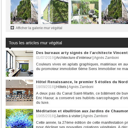
Afficher la galerie mur végétal
Tous les articles mur végétal
Des bureaux arty signés de l’architecte Vincent
01/07/2019
|
Architecture d'intérieur
|
Agnès Zamboni
Couleurs vives en aplats graphiques, matériaux en au
du promoteur immobilier 6ème Sens Immobilier ne ma
Hôtel Renaissance, le premier 5 étoiles du Nord
18/09/2018
|
Hôtels
|
Agnès Zamboni
A deux pas du Canal Saint-Martin, ce bâtiment de burea
Eric Haour, a conservé ses hublots-sarcophages d’origin
du luxe.
Méditation et ébullition aux Jardins de Chaumon
10/05/2018
|
Jardins à visiter
|
Agnès Zamboni
Cette année, la 27ème édition de cette manifestation p
pour décliner ses nouvelles créations végétales. A dé