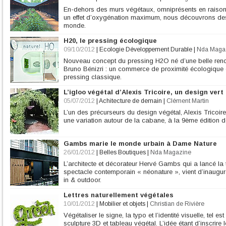
En-dehors des murs végétaux, omniprésents en raiso
un effet d’oxygénation maximum, nous découvrons des 
monde.
H20, le pressing écologique
09/10/2012
|
Ecologie Développement Durable
|
Nda Maga
Nouveau concept du pressing H2O né d’une belle rencont
Bruno Bénizri : un commerce de proximité écologique
pressing classique.
L’igloo végétal d’Alexis Tricoire, un design vert
05/07/2012
|
Achitecture de demain
|
Clément Martin
L’un des précurseurs du design végétal, Alexis Tricoire
une variation autour de la cabane, à la 9ème édition de
Gambs marie le monde urbain à Dame Nature
26/01/2012
|
Belles Boutiques
|
Nda Magazine
L’architecte et décorateur Hervé Gambs qui a lancé la 
spectacle contemporain « néonature », vient d’inaug
in & outdoor.
Lettres naturellement végétales
10/01/2012
|
Mobilier et objets
|
Christian de Rivière
Végétaliser le signe, la typo et l’identité visuelle, tel es
sculpture 3D et tableau végétal. L’idée étant d’inscrire 