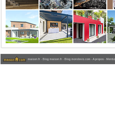
maison.fr
-
Blog maison.fr
-
Blog mondevis.com
-
A propos
-
Mentio