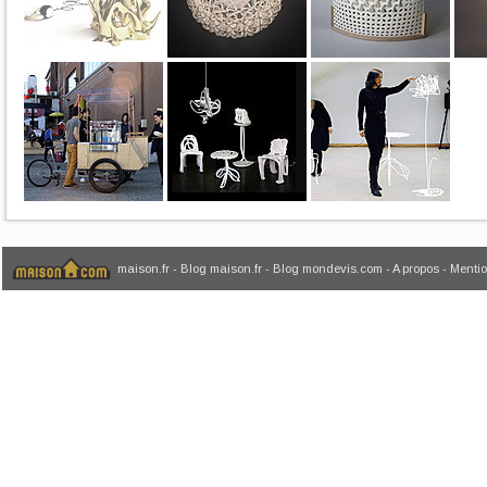
maison.fr
-
Blog maison.fr
-
Blog mondevis.com
-
A propos
-
Mentio