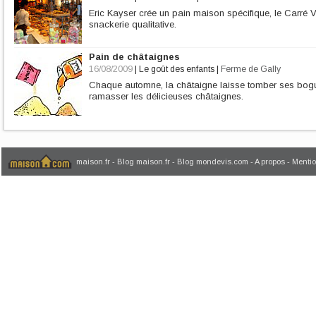
Eric Kayser crée un pain maison spécifique, le Carré
snackerie qualitative.
Pain de châtaignes
16/08/2009
|
Le goût des enfants
|
Ferme de Gally
Chaque automne, la châtaigne laisse tomber ses bogue
ramasser les délicieuses châtaignes.
maison.fr
-
Blog maison.fr
-
Blog mondevis.com
-
A propos
-
Mentio