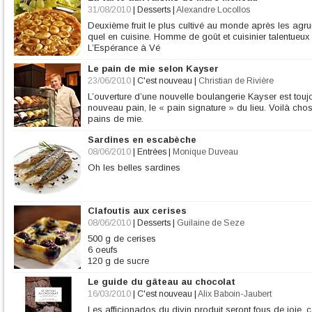
75 g de sucre cassonade
31/08/2010
|
Desserts
|
Alexandre Locollos
60 g de poudre d’amandes
Deuxième fruit le plus cultivé au monde après les agrume
quel en cuisine. Homme de goût et cuisinier talentueux
L’Espérance à Vé
Le pain de mie selon Kayser
23/06/2010
|
C'est nouveau
|
Christian de Rivière
L’ouverture d’une nouvelle boulangerie Kayser est toujo
nouveau pain, le « pain signature » du lieu. Voilà cho
pains de mie.
Sardines en escabèche
08/06/2010
|
Entrées
|
Monique Duveau
Oh les belles sardines
Clafoutis aux cerises
08/06/2010
|
Desserts
|
Guilaine de Seze
500 g de cerises
6 oeufs
120 g de sucre
140 g de farine
Le guide du gâteau au chocolat
1/2 l de lait
1 gousse de vanille
16/03/2010
|
C'est nouveau
|
Alix Baboin-Jaubert
2 c. à soupe de Rhum
Les afficionados du divin produit seront fous de joie, 