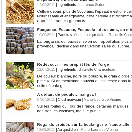
14/09/2011
|
Ingrédients
|
Laurence Gabet
Cultivé depuis plus de 5000 ans, l’épeautre est une cé
Nourrissante et énergisante, cette céréale est recomman
appréciée par les gourmets.
Fougasse, Fouasse, Focaccia : des noms, un m
10/09/2011
|
Parfois s'offrir un bon produit...
|
Gabrielle Ch
La fougasse, ou fouasse, selon son appellation plus a
provençal, décliné dans une version salée ou sucrée.
Redécouvrir les propriétés de l’orge
12/07/2011
|
Ingrédients
|
Gabrielle Chamouleau
De couleur blanche, noire ou pourpre, le grain d’orge
perlé ». Si on mentionne souvent qu’elle rentre dans la
cette céréale g
A défaut de pédaler, mangez !
04/07/2011
|
C'est nouveau
|
Marie-Laure de Vienne
Sur les routes du Tour de France, certaines marques «
non pas les cyclistes, mais le public.
Regards croisés sur la boulangerie franco-all
18/05/2011
|
Au quotidien
|
Marie-Laure de Vienne