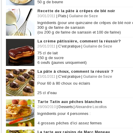
50 g de beurre
50 g de farine
Recette de la pâte à crêpes de blé noir
Sel, poivre
Noix de muscade (optionnel)
30/01/2011
|
Plats
|
Guilaine de Seze
Ingrédients (pour une quinzaine de crêpes de blé noir
300 g de farine de sarrasin
(ou 200 g de farine de sarrasin et 100 de farine)
2 cuil. à café de sel fin
La crème pâtissière, comment la réussir?
2 oeufs
700 m
26/01/2011
|
C'est pratique
|
Guilaine de Seze
75 cl de lait
150 g de sucre
6 oeufs (jaunes uniquement)
1 gousse de vanille
La pâte à choux, comment la réussir ?
100 g de farine
40 g de cacao ou 10 cl d'extrait de café
23/01/2011
|
C'est pratique
|
Guilaine de Seze
Pour 60 à 80 choux ou éclairs
25 cl d'eau
5 g de sel fin
Tarte Tatin aux pêches blanches
10 g de sucre en poudre (facultatif)
80 g de beurre
28/09/2010
|
Desserts
|
Alexandre Locollos
125 g de farine
Ingrédients pour 4 personnes :
4 à 4 oeufs (selon le calibre)
4 grosses pêches d’ici assez fermes
200 g de farine
La tarte aux raisins de Marc Meneau
125 g de beurre