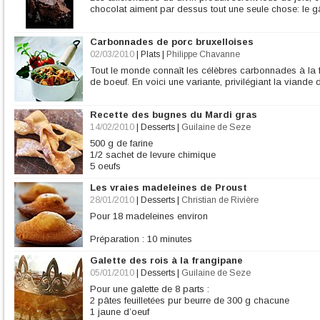
chocolat aiment par dessus tout une seule chose: le g
Carbonnades de porc bruxelloises
02/03/2010
|
Plats
|
Philippe Chavanne
Tout le monde connaît les célèbres carbonnades à la 
de boeuf. En voici une variante, privilégiant la viande 
Recette des bugnes du Mardi gras
14/02/2010
|
Desserts
|
Guilaine de Seze
500 g de farine
1/2 sachet de levure chimique
5 oeufs
200 g de beurre salé
Les vraies madeleines de Proust
1 grosse cuillère à soupe de sucre
10 cl de rhum
28/01/2010
|
Desserts
|
Christian de Rivière
Sucre glace
Pour 18 madeleines environ
facultatif : 1 citron (zeste) ou 1 cuil. à s de fleur d'o
Préparation : 10 minutes
Cuisson : 5 à 6 minutes
Galette des rois à la frangipane
Ingrédients
05/01/2010
|
Desserts
|
Guilaine de Seze
125 g de beurre + 15 g pour les moules
Pour une galette de 8 parts :
125 g de farine
2 pâtes feuilletées pur beurre de 300 g chacune
3 œufs
1 jaune d’oeuf
125 g de sucre en poudre