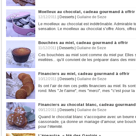
Moelleux au chocolat, cadeau gourmand à offrir
12/12/2011
|
Desserts
|
Guilaine de Seze
Le moelleux au chocolat est indétrônable. Admirable te
sensation. Le moelleux au chocolat s'offre. Alors, offrez
Bouchées au miel, cadeau gourmand à offrir
11/12/2011
|
Desserts
|
Guilaine de Seze
Ces bouchées au miel sont comme du miel pur. Elles so
miellées... qu'il convient de les préparer dans des mini-
Financiers au miel, cadeau gourmand à offrir
10/12/2011
|
Desserts
|
Guilaine de Seze
Ils ont l'air de rien ces petits financiers au miel. Ils 
rond. Mes "Je t'aime", mes "merci", mes "c'est pour la 
Financiers au chocolat blanc, cadeau gourmand 
09/12/2011
|
Desserts
|
Guilaine de Seze
Quand le chocolat blanc s'accoquine avec un beurre n
cassonade, ça donne un mariage d'amour, une bouché
pour l'éternité.
L’épeautre, « blé des Gaulois »