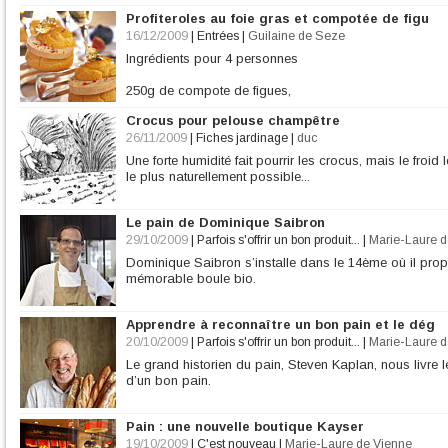
Pour la frangipane
½ sache
Profiteroles au foie gras et compotée de figu
100 g de beurre ramolli
100 g de sucre en poudre
16/12/2009
|
Entrées
|
Guilaine de Seze
100 g de poudre d’amande
Ingrédients pour 4 personnes
2 œufs
250g de compote de figues,
300g de Bloc de Foie Gras,
Crocus pour pelouse champêtre
fleur de sel,
poivre noir concassé,
26/11/2009
|
Fiches jardinage
|
duc
4 feuilles d’or.
Une forte humidité fait pourrir les crocus, mais le froid 
le plus naturellement possible...
Pour la pâte à choux :
Le pain de Dominique Saibron
29/10/2009
|
Parfois s'offrir un bon produit...
|
Marie-Laure d
* 125g de f
Dominique Saibron s’installe dans le 14ème où il propo
mémorable boule bio.
Apprendre à reconnaître un bon pain et le dég
20/10/2009
|
Parfois s'offrir un bon produit...
|
Marie-Laure d
Le grand historien du pain, Steven Kaplan, nous livre
d’un bon pain.
Pain : une nouvelle boutique Kayser
19/10/2009
|
C'est nouveau
|
Marie-Laure de Vienne