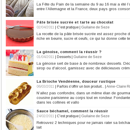
La Fête du Pain de la semaine du 9 au 16 mai a été l’
entre l’Allemagne et la France, deux pays gros conso
Pâte brisée sucrée et tarte au chocolat
02/04/2011
|
C'est pratique
|
Guilaine de Seze
La recette de la pâte brisée sucrée est assez proche de
riche en beurre, sucre et oeufs, ce qui lui donne cette te
La génoise, comment la réussir ?
01/04/2011
|
Desserts
|
Guilaine de Seze
La génoise sert de base à de nombreux desserts. Déc
sirop ou d'alcool, garnissez avec de délicieuses crèm
La Brioche Vendéenne, douceur rustique
06/03/2011
|
Parfois s'offrir un bon produit...
|
Anne-Claire Ri
N’allez pas confondre, dans un même élan de gourman
cousine parisienne au corps tout en rondeur. Fondante e
dans les collines et vallo
Sauce béchamel, comment la réussir
24/02/2011
|
C'est pratique
|
Guilaine de Seze
Retrouvez 2 techniques pour ne jamais rater sa béchamel
lait