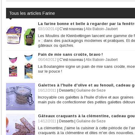
Tous les articles Farine
La farine bonne et belle à regarder par la fenêtr
03/10/2014
|
C'est nouveau
|
Alix Baboin-Jaubert
Les Moulins de Kleinbettingen lancent une gamme de fari
» ; dans des packagings modernes et pratiques. Et des
gâteaux ou quiches.
Pain de mie sans croûte, bravo !
06/04/2012
|
C'est nouveau
|
Alix Baboin-Jaubert
La Boulangère signe un pain de mie sans croûte, moel
sur le pouce !
Galettes à l'huile d'olive et au fenouil, cadeau
16/12/2011
|
Desserts
|
Guilaine de Seze
Incroyable ces galettes à l'huile d'olive et aux graines de
main puis de confectionner des petites galettes détou
Gâteaux craquants à la clémentine, cadeau gou
14/12/2011
|
Desserts
|
Guilaine de Seze
La clémentine, j'aime la cuisiner à cette période de l'
craquants à la clémentine et dites m'en des nouvelles.