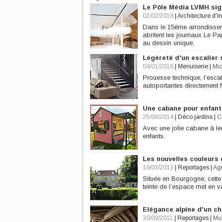
Le Pôle Média LVMH sig
02/02/2018
|
Architecture d'in
Dans le 15ème arrondissem
abritent les journaux Le P
au dessin unique.
Légèreté d'un escalier
04/01/2016
|
Menuiserie
|
Mic
Prouesse technique, l’esca
autoportantes directement f
Une cabane pour enfants
25/06/2014
|
Déco jardins
|
C
Avec une jolie cabane à leu
enfants.
Les nouvelles couleurs 
19/03/2013
|
Reportages
|
Ag
Située en Bourgogne, cett
teinte de l’espace met en va
Elégance alpine d'un ch
30/09/2011
|
Reportages
|
Mur