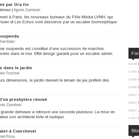
né par Ora Ito
térieur
|
Agnès Zamboni
ent à Paris, les nouveaux bureaux du Pôle Média LVMH, qui
arisien et Les Echos sont desservis par un escalier biomorphique
 suspendu
hel Balic
lier suspendu est constitué d’une succession de marches
Fo
ixées dans le mur. Effet design garanti pour un escalier aérien.
31/08
 dans le jardin
17/09
léo Trocmé
21/08
rs dimensions, le jardin devient le terrain de jeu préféré des
07/08
26/07
d’un presbytère rénové
26/07
nès Zamboni
25/07
e grande demeure a retrouvé une seconde jeunesse. La mise en
leur son architecte forte et rustique.
17/07
Blo
alet à Courchevel
iel Priou