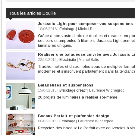
Tous les articles Douille
Jurassic Light pour composer vos suspensions
18/06/2016
|
Eclairage
|
Michel Balic
Grâce à son vaste choix de douilles et rosaces en por
couleurs et ampoules à filament, Jurassic Light perm
luminaires uniques.
Réaliser une baladeuse cuivrée avec Jurassic L
22/10/2015
|
Electricité
|
Michel Balic
Traditionnelles et disponibles sous de multiples forma
modernes et s’inscrivent parfaitement dans la tendance
Baladeuses et suspensions
15/04/2015
|
Bricolage créatif
|
Laurence Wichegrod
20 projets de luminaires à réaliser soi-même
Bocaux Parfait et plafonnier design
08/02/2015
|
Eclairage
|
Laurence Wichegrod
Recyclez des bocaux Le Parfait avec couvercles à vis