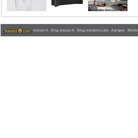
maison.fr
-
Blog maison.fr
-
Blog mondevis.com
-
A propos
-
Mentio