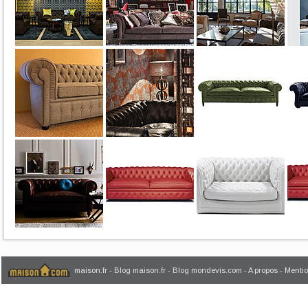
maison.fr
-
Blog maison.fr
-
Blog mondevis.com
-
A propos
-
Mentio